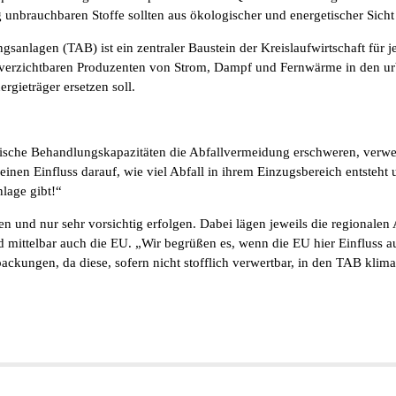
 unbrauchbaren Stoffe sollten aus ökologischer und energetischer Sich
sanlagen (TAB) ist ein zentraler Baustein der Kreislaufwirtschaft für
 unverzichtbaren Produzenten von Strom, Dampf und Fernwärme in den
rgieträger ersetzen soll.
ische Behandlungskapazitäten die Abfallvermeidung erschweren, verwe
keinen Einfluss darauf, wie viel Abfall in ihrem Einzugsbereich entsteh
lage gibt!“
en und nur sehr vorsichtig erfolgen. Dabei lägen jeweils die regional
mittelbar auch die EU. „Wir begrüßen es, wenn die EU hier Einfluss a
packungen, da diese, sofern nicht stofflich verwertbar, in den TAB kl