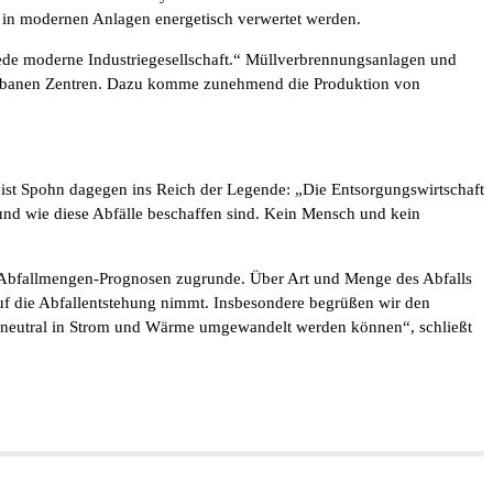
t in modernen Anlagen energetisch verwertet werden.
 jede moderne Industriegesellschaft.“ Müllverbrennungsanlagen und
 urbanen Zentren. Dazu komme zunehmend die Produktion von
ist Spohn dagegen ins Reich der Legende: „Die Entsorgungswirtschaft
t und wie diese Abfälle beschaffen sind. Kein Mensch und kein
en Abfallmengen-Prognosen zugrunde. Über Art und Menge des Abfalls
uf die Abfallentstehung nimmt. Insbesondere begrüßen wir den
imaneutral in Strom und Wärme umgewandelt werden können“, schließt