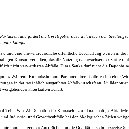
arlament und fordert die Gesetzgeber dazu auf, neben den Siedlungsab
n ganz Europa.
te und eine umweltfreundliche öffentliche Beschaffung weisen in die 
ltigen Konsumverhalten, das die Nutzung nachwachsender Stoffe und 
lich nicht verwertbaren Abfälle. Diese Senke darf nicht die Deponie se
Spohn. Während Kommission und Parlament bereits die Vision einer Wirts
gen in der tatsächlich ausgeübten Abfallwirtschaft an. Mülldeponien, 
t weitgehenden Kreislaufwirtschaft.
ft eine Win-Win-Situation für Klimaschutz und nachhaltige Abfallwirts
ren und Industrie- und Gewerbeabfälle bei den ökologischen Zielen weitg
uoten und steigenden Ansprüchen an die Qualität beziehungsweise Scha