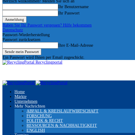
Herzlich willkommen! Melden Sie sich an
Ihr Benutzername
Ihr Passwort
Haben Sie Ihr Passwort vergessen? Hilfe bekommen
Datenschutz
Passwort-Wiederherstellung
Passwort zurücksetzen
Ihre E-Mail-Adresse
Ein Passwort wird Ihnen per Email zugeschickt.
Recyclingportal
Home
Märkte
Unternehmen
Mehr Nachrichten
ABFALL & KREISLAUFWIRTSCHAFT
FORSCHUNG
POLITIK & RECHT
RESSOURCEN & NACHHALTIGKEIT
ENGLISH