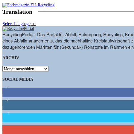
Translation
Select Language
▼
RecyclingPortal - Das Portal für Abfall, Entsorgung, Recycling, K
eines Abfallmanagements, das die nachhaltige Kreislaufwirtschaft zu
dazugehörenden Märkten für (Sekundär-) Rohstoffe im Rahmen eine
ARCHIV
ARCHIV
SOCIAL MEDIA
9,863
Fans
1,662
Follower
15,658
Follower
460
Abonnenten