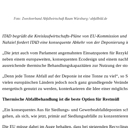
Foto: Zweckverband Abfallwirtschaft Raum Würzburg / abfallbild.de
ITAD begrüßt die Kreislaufwirtschafts-Pläne von EU-Kommission und P
Nahziel fordert ITAD eine konsequente Abkehr von der Deponierung i
„Die jetzt auch vom Parlament angemahnten Einsatzquoten für Rezykla
neben einem europaweiten, konsequenten Ecodesign und einem nachha
ausreichende thermische Behandlungskapazitäten zur Nutzung der stoff
„Denn jede Tonne Abfall auf der Deponie ist eine Tonne zu viel“, so 
vielen europäischen Ländern jedoch noch ganz grundlegende Veränderun
energetisch genutzt zu werden, konterkarieren die Idee einer möglichs
Thermische Abfallbehandlung ist die beste Option für Restmüll
„Ein konsequentes Aus für Siedlungs- und Gewerbeabfalldeponien schaf
gehen, als sich, wie jetzt, primär auf Siedlungsabfälle zu konzentrie
Die EU müsse dabei im Auge behalten, dass bei steigenden Recyclingq