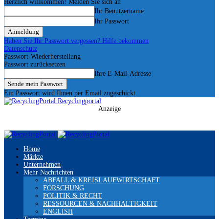
Herzlich willkommen! Melden Sie sich an
Ihr Benutzername
Ihr Passwort
Haben Sie Ihr Passwort vergessen? Hilfe bekommen
Datenschutz
Passwort-Wiederherstellung
Passwort zurücksetzen
Ihre E-Mail-Adresse
Ein Passwort wird Ihnen per Email zugeschickt.
Recyclingportal
Anzeige
Home
Märkte
Unternehmen
Mehr Nachrichten
ABFALL & KREISLAUFWIRTSCHAFT
FORSCHUNG
POLITIK & RECHT
RESSOURCEN & NACHHALTIGKEIT
ENGLISH