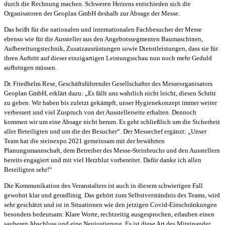
durch die Rechnung machen. Schweren Herzens entschieden sich die
Organisatoren der Geoplan GmbH deshalb zur Absage der Messe.
Das heißt für die nationalen und internationalen Fachbesucher der Messe
ebenso wie für die Aussteller aus den Angebotssegmenten Baumaschinen,
Aufbereitungstechnik, Zusatzausrüstungen sowie Dienstleistungen, dass sie für
ihren Auftritt auf dieser einzigartigen Leistungsschau nun noch mehr Geduld
aufbringen müssen.
Dr. Friedhelm Rese, Geschäftsführender Gesellschafter des Messeorganisators
Geoplan GmbH, erklärt dazu: „Es fällt uns wahrlich nicht leicht, diesen Schritt
zu gehen. Wir haben bis zuletzt gekämpft, unser Hygienekonzept immer weiter
verbessert und viel Zuspruch von der Ausstellerseite erhalten. Dennoch
kommen wir um eine Absage nicht herum. Es geht schließlich um die Sicherheit
aller Beteiligten und um die der Besucher“. Der Messechef ergänzt: „Unser
Team hat die steinexpo 2021 gemeinsam mit der bewährten
Planungsmannschaft, dem Betreiber des Messe-Steinbruchs und den Ausstellern
bereits engagiert und mit viel Herzblut vorbereitet. Dafür danke ich allen
Beteiligten sehr!“
Die Kommunikation des Veranstalters ist auch in diesem schwierigen Fall
gewohnt klar und geradlinig. Das gehört zum Selbstverständnis des Teams, wird
sehr geschätzt und ist in Situationen wie den jetzigen Covid-Einschränkungen
besonders bedeutsam: Klare Worte, rechtzeitig ausgesprochen, erlauben einen
sauberen Abschluss und eine Neujustierung. Es ist diese Art des Miteinander,