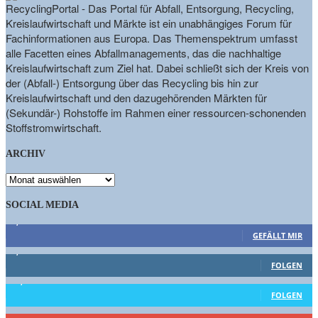
RecyclingPortal - Das Portal für Abfall, Entsorgung, Recycling,
Kreislaufwirtschaft und Märkte ist ein unabhängiges Forum für
Fachinformationen aus Europa. Das Themenspektrum umfasst
alle Facetten eines Abfallmanagements, das die nachhaltige
Kreislaufwirtschaft zum Ziel hat. Dabei schließt sich der Kreis von
der (Abfall-) Entsorgung über das Recycling bis hin zur
Kreislaufwirtschaft und den dazugehörenden Märkten für
(Sekundär-) Rohstoffe im Rahmen einer ressourcen-schonenden
Stoffstromwirtschaft.
ARCHIV
ARCHIV
SOCIAL MEDIA
9,863
Fans
GEFÄLLT MIR
1,662
Follower
FOLGEN
15,658
Follower
FOLGEN
461
Abonnenten