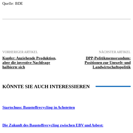
Quelle: BDE
VORHERIGER ARTIKEL
NÄCHSTER ARTIKEL
Kupfer: Anziehende Produktion,
DPP-Politikmemorandum:
aber die investive Nachfrage
Positionen zur Umwelt- und
halbierte sich
Landwirtschaftspolitik
KÖNNTE SIE AUCH INTERESSIEREN
Startschuss: Baustoffrecycling in Achstetten
Die Zukunft des Baustoffrecycling zwischen EBV und Asbest: