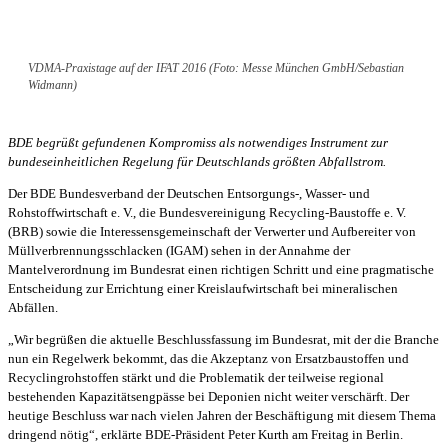
VDMA-Praxistage auf der IFAT 2016 (Foto: Messe München GmbH/Sebastian
Widmann)
BDE begrüßt gefundenen Kompromiss als notwendiges Instrument zur
bundeseinheitlichen Regelung für Deutschlands größten Abfallstrom.
Der BDE Bundesverband der Deutschen Entsorgungs-, Wasser- und
Rohstoffwirtschaft e. V., die Bundesvereinigung Recycling-Baustoffe e. V.
(BRB) sowie die Interessensgemeinschaft der Verwerter und Aufbereiter von
Müllverbrennungsschlacken (IGAM) sehen in der Annahme der
Mantelverordnung im Bundesrat einen richtigen Schritt und eine pragmatische
Entscheidung zur Errichtung einer Kreislaufwirtschaft bei mineralischen
Abfällen.
„Wir begrüßen die aktuelle Beschlussfassung im Bundesrat, mit der die Branche
nun ein Regelwerk bekommt, das die Akzeptanz von Ersatzbaustoffen und
Recyclingrohstoffen stärkt und die Problematik der teilweise regional
bestehenden Kapazitätsengpässe bei Deponien nicht weiter verschärft. Der
heutige Beschluss war nach vielen Jahren der Beschäftigung mit diesem Thema
dringend nötig“, erklärte BDE-Präsident Peter Kurth am Freitag in Berlin.