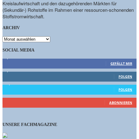
Kreislaufwirtschaft und den dazugehörenden Märkten für
(Sekundär-) Rohstoffe im Rahmen einer ressourcen-schonenden
Stoffstromwirtschaft.
ARCHIV
ARCHIV
SOCIAL MEDIA
9,863
Fans
GEFÄLLT MIR
1,662
Follower
FOLGEN
15,658
Follower
FOLGEN
460
Abonnenten
ABONNIEREN
UNSERE FACHMAGAZINE