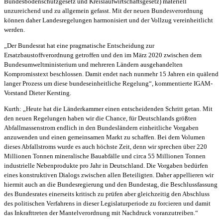
Bundesbodenschutzgesetz und Kreislaufwirtschaftsgesetz) materiell
unzureichend und zu allgemein gefasst. Mit der neuen Bundesverordnung
können daher Landesregelungen harmonisiert und der Vollzug vereinheitlicht
werden.
„Der Bundesrat hat eine pragmatische Entscheidung zur
Ersatzbaustoffverordnung getroffen und den im März 2020 zwischen dem
Bundesumweltministerium und mehreren Ländern ausgehandelten
Kompromisstext beschlossen. Damit endet nach nunmehr 15 Jahren ein quälend
langer Prozess um diese bundeseinheitliche Regelung“, kommentierte IGAM-
Vorstand Dieter Kersting.
Kurth: „Heute hat die Länderkammer einen entscheidenden Schritt getan. Mit
den neuen Regelungen haben wir die Chance, für Deutschlands größten
Abfallmassenstrom endlich in den Bundesländern einheitliche Vorgaben
anzuwenden und einen gemeinsamen Markt zu schaffen. Bei dem Volumen
dieses Abfallstroms wurde es auch höchste Zeit, denn wir sprechen über 220
Millionen Tonnen mineralische Bauabfälle und circa 55 Millionen Tonnen
industrielle Nebenprodukte pro Jahr in Deutschland. Die Vorgaben bedürfen
eines konstruktiven Dialogs zwischen allen Beteiligten. Daher appellieren wir
hiermit auch an die Bundesregierung und den Bundestag, die Beschlussfassung
des Bundesrates einerseits kritisch zu prüfen aber gleichzeitig den Abschluss
des politischen Verfahrens in dieser Legislaturperiode zu forcieren und damit
das Inkrafttreten der Mantelverordnung mit Nachdruck voranzutreiben.“