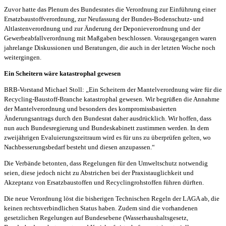
Zuvor hatte das Plenum des Bundesrates die Verordnung zur Einführung einer
Ersatzbaustoffverordnung, zur Neufassung der Bundes-Bodenschutz- und
Altlastenverordnung und zur Änderung der Deponieverordnung und der
Gewerbeabfallverordnung mit Maßgaben beschlossen. Vorausgegangen waren
jahrelange Diskussionen und Beratungen, die auch in der letzten Woche noch
weitergingen.
Ein Scheitern wäre katastrophal gewesen
BRB-Vorstand Michael Stoll: „Ein Scheitern der Mantelverordnung wäre für die
Recycling-Baustoff-Branche katastrophal gewesen. Wir begrüßen die Annahme
der Mantelverordnung und besonders des kompromissbasierten
Änderungsantrags durch den Bundesrat daher ausdrücklich. Wir hoffen, dass
nun auch Bundesregierung und Bundeskabinett zustimmen werden. In dem
zweijährigen Evaluierungszeitraum wird es für uns zu überprüfen gelten, wo
Nachbesserungsbedarf besteht und diesen anzupassen.“
Die Verbände betonten, dass Regelungen für den Umweltschutz notwendig
seien, diese jedoch nicht zu Abstrichen bei der Praxistauglichkeit und
Akzeptanz von Ersatzbaustoffen und Recyclingrohstoffen führen dürften.
Die neue Verordnung löst die bisherigen Technischen Regeln der LAGA ab, die
keinen rechtsverbindlichen Status haben. Zudem sind die vorhandenen
gesetzlichen Regelungen auf Bundesebene (Wasserhaushaltsgesetz,