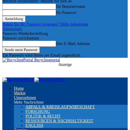
Herzlich willkommen! Melden Sie sich an
Ihr Benutzername
Ihr Passwort
Haben Sie Ihr Passwort vergessen? Hilfe bekommen
Datenschutz
Passwort-Wiederherstellung
Passwort zurücksetzen
Ihre E-Mail-Adresse
Ein Passwort wird Ihnen per Email zugeschickt.
Recyclingportal
Anzeige
Home
Märkte
Unternehmen
Mehr Nachrichten
ABFALL & KREISLAUFWIRTSCHAFT
FORSCHUNG
POLITIK & RECHT
RESSOURCEN & NACHHALTIGKEIT
ENGLISH