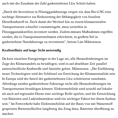
auch mit der Zunahme der Zahl gasbetriebener Lkw Schritt halten.
„Durch die Investition in Flüssiggasfahrzeuge zeigen wir, dass Bio-LNG eine
wichtige Alternative zur Reduzierung der Abhängigkeit von fossilem
Dieselkraftstoff ist. Doch damit der Wechsel hin zu einem klimaneutralen
Transportwesen schneller vonstattengeht, muss weiterhin in
Flüssiggastankstellen investiert werden. Zudem müssen Maßnahmen ergriffen
werden, die es Transportunternehmern erleichtern, in großem Stil in
gasbetriebene Nutzfahrzeuge zu investieren“, betont Lars Mårtensson.
Kraftstoffmix auf lange Sicht notwendig
Da kein einzelner Energieträger in der Lage sei, alle Herausforderungen im
Zuge des Klimawandels zu bewältigen, wird es auf absehbare Zeit parallel
unterschiedliche Kraftstoffe und Antriebe geben. Mårtensson: „Die Einführung
neuer Technologien wird der Schlüssel zur Erreichung der Klimaneutralität sein.
In Europa wird der Anteil der gasbetriebenen Lkw schrittweise zunehmen.
Allerdings werden gasbetriebene Fahrzeuge nicht alle Herausforderungen im
Transportwesen bewältigen können. Elektromobilität wird sowohl auf lokaler
als auch auf regionaler Ebene eine wichtige Rolle spielen, und die Entwicklung
von Batterien und Ladeinfrastruktur wird ein wichtiger Faktor bei ihrem Ausbau
sein.“ Im Fernverkehr habe Elektromobilität auf der Basis von mit Wasserstoff
gespeisten Brennstoffzellen langfristig das Zeug dazu, Batterien überflüssig zu
machen.