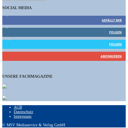
SOCIAL MEDIA
9,863
Fans
GEFÄLLT MIR
1,662
Follower
FOLGEN
15,658
Follower
FOLGEN
460
Abonnenten
ABONNIEREN
UNSERE FACHMAGAZINE
AGB
Datenschutz
Impressum
© MSV Mediaservice & Verlag GmbH