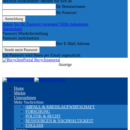
Herzlich willkommen! Melden Sie sich an
Ihr Benutzername
Ihr Passwort
Haben Sie Ihr Passwort vergessen? Hilfe bekommen
Datenschutz
Passwort-Wiederherstellung
Passwort zurücksetzen
Ihre E-Mail-Adresse
Ein Passwort wird Ihnen per Email zugeschickt.
Recyclingportal
Anzeige
Home
Märkte
Unternehmen
Mehr Nachrichten
ABFALL & KREISLAUFWIRTSCHAFT
FORSCHUNG
POLITIK & RECHT
RESSOURCEN & NACHHALTIGKEIT
ENGLISH