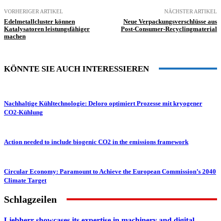
VORHERIGER ARTIKEL
NÄCHSTER ARTIKEL
Edelmetallcluster können
Neue Verpackungsverschlüsse aus
Katalysatoren leistungsfähiger
Post-Consumer-Recyclingmaterial
machen
KÖNNTE SIE AUCH INTERESSIEREN
Nachhaltige Kühltechnologie: Deloro optimiert Prozesse mit kryogener
CO2-Kühlung
Action needed to include biogenic CO2 in the emissions framework
Circular Economy: Paramount to Achieve the European Commission’s 2040
Climate Target
Schlagzeilen
Liebherr showcases its expertise in machinery and digital