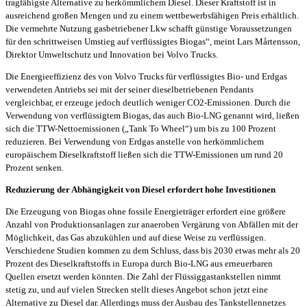
tragfähigste Alternative zu herkömmlichem Diesel. Dieser Kraftstoff ist in
ausreichend großen Mengen und zu einem wettbewerbsfähigen Preis erhältlich.
Die vermehrte Nutzung gasbetriebener Lkw schafft günstige Voraussetzungen
für den schrittweisen Umstieg auf verflüssigtes Biogas“, meint Lars Mårtensson,
Direktor Umweltschutz und Innovation bei Volvo Trucks.
Die Energieeffizienz des von Volvo Trucks für verflüssigtes Bio- und Erdgas
verwendeten Antriebs sei mit der seiner dieselbetriebenen Pendants
vergleichbar, er erzeuge jedoch deutlich weniger CO2-Emissionen. Durch die
Verwendung von verflüssigtem Biogas, das auch Bio-LNG genannt wird, ließen
sich die TTW-Nettoemissionen („Tank To Wheel“) um bis zu 100 Prozent
reduzieren. Bei Verwendung von Erdgas anstelle von herkömmlichem
europäischem Dieselkraftstoff ließen sich die TTW-Emissionen um rund 20
Prozent senken.
Reduzierung der Abhängigkeit von Diesel erfordert hohe Investitionen
Die Erzeugung von Biogas ohne fossile Energieträger erfordert eine größere
Anzahl von Produktionsanlagen zur anaeroben Vergärung von Abfällen mit der
Möglichkeit, das Gas abzukühlen und auf diese Weise zu verflüssigen.
Verschiedene Studien kommen zu dem Schluss, dass bis 2030 etwas mehr als 20
Prozent des Dieselkraftstoffs in Europa durch Bio-LNG aus erneuerbaren
Quellen ersetzt werden könnten. Die Zahl der Flüssiggastankstellen nimmt
stetig zu, und auf vielen Strecken stellt dieses Angebot schon jetzt eine
Alternative zu Diesel dar. Allerdings muss der Ausbau des Tankstellennetzes