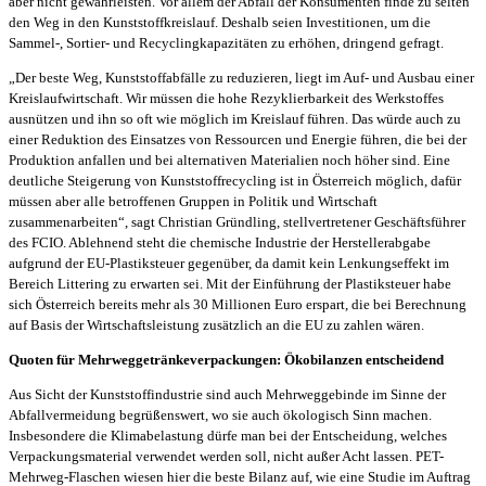
aber nicht gewährleisten. Vor allem der Abfall der Konsumenten finde zu selten
den Weg in den Kunststoffkreislauf. Deshalb seien Investitionen, um die
Sammel-, Sortier- und Recyclingkapazitäten zu erhöhen, dringend gefragt.
„Der beste Weg, Kunststoffabfälle zu reduzieren, liegt im Auf- und Ausbau einer
Kreislaufwirtschaft. Wir müssen die hohe Rezyklierbarkeit des Werkstoffes
ausnützen und ihn so oft wie möglich im Kreislauf führen. Das würde auch zu
einer Reduktion des Einsatzes von Ressourcen und Energie führen, die bei der
Produktion anfallen und bei alternativen Materialien noch höher sind. Eine
deutliche Steigerung von Kunststoffrecycling ist in Österreich möglich, dafür
müssen aber alle betroffenen Gruppen in Politik und Wirtschaft
zusammenarbeiten“, sagt Christian Gründling, stellvertretener Geschäftsführer
des FCIO. Ablehnend steht die chemische Industrie der Herstellerabgabe
aufgrund der EU-Plastiksteuer gegenüber, da damit kein Lenkungseffekt im
Bereich Littering zu erwarten sei. Mit der Einführung der Plastiksteuer habe
sich Österreich bereits mehr als 30 Millionen Euro erspart, die bei Berechnung
auf Basis der Wirtschaftsleistung zusätzlich an die EU zu zahlen wären.
Quoten für Mehrweggetränkeverpackungen: Ökobilanzen entscheidend
Aus Sicht der Kunststoffindustrie sind auch Mehrweggebinde im Sinne der
Abfallvermeidung begrüßenswert, wo sie auch ökologisch Sinn machen.
Insbesondere die Klimabelastung dürfe man bei der Entscheidung, welches
Verpackungsmaterial verwendet werden soll, nicht außer Acht lassen. PET-
Mehrweg-Flaschen wiesen hier die beste Bilanz auf, wie eine Studie im Auftrag