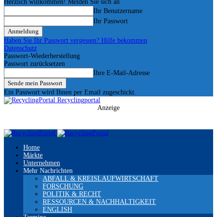
Herzlich willkommen! Melden Sie sich an
Ihr Benutzername
Ihr Passwort
Haben Sie Ihr Passwort vergessen? Hilfe bekommen
Datenschutz
Passwort-Wiederherstellung
Passwort zurücksetzen
Ihre E-Mail-Adresse
Ein Passwort wird Ihnen per Email zugeschickt.
Recyclingportal
Anzeige
Home
Märkte
Unternehmen
Mehr Nachrichten
ABFALL & KREISLAUFWIRTSCHAFT
FORSCHUNG
POLITIK & RECHT
RESSOURCEN & NACHHALTIGKEIT
ENGLISH