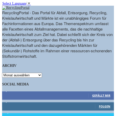
Select Language
▼
RecyclingPortal - Das Portal für Abfall, Entsorgung, Recycling,
Kreislaufwirtschaft und Märkte ist ein unabhängiges Forum für
Fachinformationen aus Europa. Das Themenspektrum umfasst
alle Facetten eines Abfallmanagements, das die nachhaltige
Kreislaufwirtschaft zum Ziel hat. Dabei schließt sich der Kreis von
der (Abfall-) Entsorgung über das Recycling bis hin zur
Kreislaufwirtschaft und den dazugehörenden Märkten für
(Sekundär-) Rohstoffe im Rahmen einer ressourcen-schonenden
Stoffstromwirtschaft.
ARCHIV
ARCHIV
SOCIAL MEDIA
9,863
Fans
GEFÄLLT MIR
1,662
Follower
FOLGEN
15,658
Follower