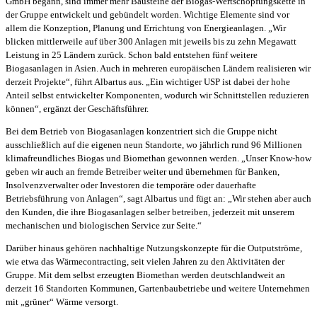
GmbH begann, sind immer mehr Bausteine der Biogas-Wertschöpfungskette in
der Gruppe entwickelt und gebündelt worden. Wichtige Elemente sind vor
allem die Konzeption, Planung und Errichtung von Energieanlagen. „Wir
blicken mittlerweile auf über 300 Anlagen mit jeweils bis zu zehn Megawatt
Leistung in 25 Ländern zurück. Schon bald entstehen fünf weitere
Biogasanlagen in Asien. Auch in mehreren europäischen Ländern realisieren wir
derzeit Projekte“, führt Albartus aus. „Ein wichtiger USP ist dabei der hohe
Anteil selbst entwickelter Komponenten, wodurch wir Schnittstellen reduzieren
können“, ergänzt der Geschäftsführer.
Bei dem Betrieb von Biogasanlagen konzentriert sich die Gruppe nicht
ausschließlich auf die eigenen neun Standorte, wo jährlich rund 96 Millionen
klimafreundliches Biogas und Biomethan gewonnen werden. „Unser Know-how
geben wir auch an fremde Betreiber weiter und übernehmen für Banken,
Insolvenzverwalter oder Investoren die temporäre oder dauerhafte
Betriebsführung von Anlagen“, sagt Albartus und fügt an: „Wir stehen aber auch
den Kunden, die ihre Biogasanlagen selber betreiben, jederzeit mit unserem
mechanischen und biologischen Service zur Seite.“
Darüber hinaus gehören nachhaltige Nutzungskonzepte für die Outputströme,
wie etwa das Wärmecontracting, seit vielen Jahren zu den Aktivitäten der
Gruppe. Mit dem selbst erzeugten Biomethan werden deutschlandweit an
derzeit 16 Standorten Kommunen, Gartenbaubetriebe und weitere Unternehmen
mit „grüner“ Wärme versorgt.