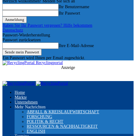
Herzlich willkommen! Melden Sie sich an
Ihr Benutzername
Ihr Passwort
Haben Sie Ihr Passwort vergessen? Hilfe bekommen
Datenschutz
Passwort-Wiederherstellung
Passwort zurücksetzen
Ihre E-Mail-Adresse
Ein Passwort wird Ihnen per Email zugeschickt.
Recyclingportal
Anzeige
Home
Märkte
Unternehmen
Mehr Nachrichten
ABFALL & KREISLAUFWIRTSCHAFT
FORSCHUNG
POLITIK & RECHT
RESSOURCEN & NACHHALTIGKEIT
ENGLISH