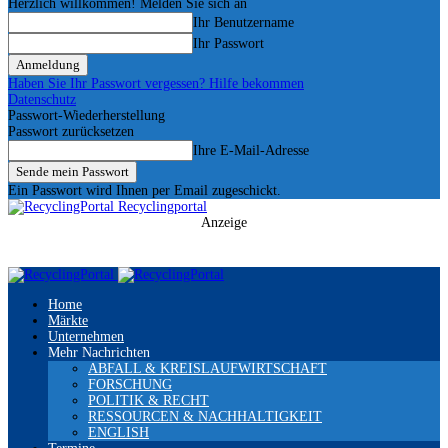
Herzlich willkommen! Melden Sie sich an
Ihr Benutzername
Ihr Passwort
Haben Sie Ihr Passwort vergessen? Hilfe bekommen
Datenschutz
Passwort-Wiederherstellung
Passwort zurücksetzen
Ihre E-Mail-Adresse
Ein Passwort wird Ihnen per Email zugeschickt.
Recyclingportal
Anzeige
Home
Märkte
Unternehmen
Mehr Nachrichten
ABFALL & KREISLAUFWIRTSCHAFT
FORSCHUNG
POLITIK & RECHT
RESSOURCEN & NACHHALTIGKEIT
ENGLISH