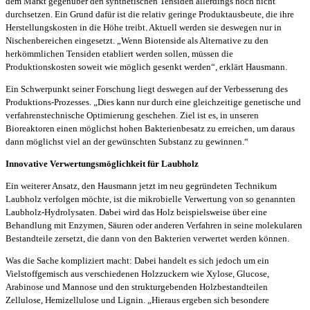
dem Markt gegenüber den synthetischen Tensiden allerdings noch nicht
durchsetzen. Ein Grund dafür ist die relativ geringe Produktausbeute, die ihre
Herstellungskosten in die Höhe treibt. Aktuell werden sie deswegen nur in
Nischenbereichen eingesetzt. „Wenn Biotenside als Alternative zu den
herkömmlichen Tensiden etabliert werden sollen, müssen die
Produktionskosten soweit wie möglich gesenkt werden“, erklärt Hausmann.
Ein Schwerpunkt seiner Forschung liegt deswegen auf der Verbesserung des
Produktions-Prozesses. „Dies kann nur durch eine gleichzeitige genetische und
verfahrenstechnische Optimierung geschehen. Ziel ist es, in unseren
Bioreaktoren einen möglichst hohen Bakterienbesatz zu erreichen, um daraus
dann möglichst viel an der gewünschten Substanz zu gewinnen.“
Innovative Verwertungsmöglichkeit für Laubholz
Ein weiterer Ansatz, den Hausmann jetzt im neu gegründeten Technikum
Laubholz verfolgen möchte, ist die mikrobielle Verwertung von so genannten
Laubholz-Hydrolysaten. Dabei wird das Holz beispielsweise über eine
Behandlung mit Enzymen, Säuren oder anderen Verfahren in seine molekularen
Bestandteile zersetzt, die dann von den Bakterien verwertet werden können.
Was die Sache kompliziert macht: Dabei handelt es sich jedoch um ein
Vielstoffgemisch aus verschiedenen Holzzuckern wie Xylose, Glucose,
Arabinose und Mannose und den strukturgebenden Holzbestandteilen
Zellulose, Hemizellulose und Lignin. „Hieraus ergeben sich besondere