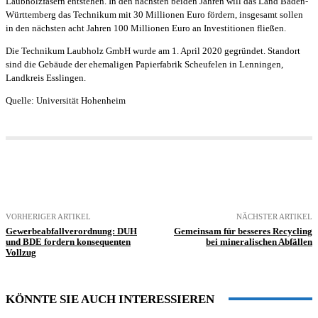
Laubholzfasern entstehen. In den nächsten beiden Jahren will das Land Baden-
Württemberg das Technikum mit 30 Millionen Euro fördern, insgesamt sollen
in den nächsten acht Jahren 100 Millionen Euro an Investitionen fließen.
Die Technikum Laubholz GmbH wurde am 1. April 2020 gegründet. Standort
sind die Gebäude der ehemaligen Papierfabrik Scheufelen in Lenningen,
Landkreis Esslingen.
Quelle: Universität Hohenheim
VORHERIGER ARTIKEL
NÄCHSTER ARTIKEL
Gewerbeabfallverordnung: DUH
Gemeinsam für besseres Recycling
und BDE fordern konsequenten
bei mineralischen Abfällen
Vollzug
KÖNNTE SIE AUCH INTERESSIEREN