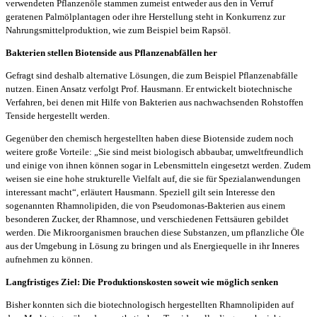
verwendeten Pflanzenöle stammen zumeist entweder aus den in Verruf
geratenen Palmölplantagen oder ihre Herstellung steht in Konkurrenz zur
Nahrungsmittelproduktion, wie zum Beispiel beim Rapsöl.
Bakterien stellen Biotenside aus Pflanzenabfällen her
Gefragt sind deshalb alternative Lösungen, die zum Beispiel Pflanzenabfälle
nutzen. Einen Ansatz verfolgt Prof. Hausmann. Er entwickelt biotechnische
Verfahren, bei denen mit Hilfe von Bakterien aus nachwachsenden Rohstoffen
Tenside hergestellt werden.
Gegenüber den chemisch hergestellten haben diese Biotenside zudem noch
weitere große Vorteile: „Sie sind meist biologisch abbaubar, umweltfreundlich
und einige von ihnen können sogar in Lebensmitteln eingesetzt werden. Zudem
weisen sie eine hohe strukturelle Vielfalt auf, die sie für Spezialanwendungen
interessant macht“, erläutert Hausmann. Speziell gilt sein Interesse den
sogenannten Rhamnolipiden, die von Pseudomonas-Bakterien aus einem
besonderen Zucker, der Rhamnose, und verschiedenen Fettsäuren gebildet
werden. Die Mikroorganismen brauchen diese Substanzen, um pflanzliche Öle
aus der Umgebung in Lösung zu bringen und als Energiequelle in ihr Inneres
aufnehmen zu können.
Langfristiges Ziel: Die Produktionskosten soweit wie möglich senken
Bisher konnten sich die biotechnologisch hergestellten Rhamnolipiden auf