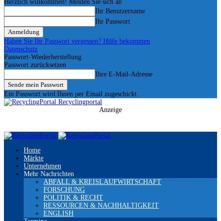
Herzlich willkommen! Melden Sie sich an
Ihr Benutzername
Ihr Passwort
Haben Sie Ihr Passwort vergessen? Hilfe bekommen
Datenschutz
Passwort-Wiederherstellung
Passwort zurücksetzen
Ihre E-Mail-Adresse
Ein Passwort wird Ihnen per Email zugeschickt.
Recyclingportal
Anzeige
Home
Märkte
Unternehmen
Mehr Nachrichten
ABFALL & KREISLAUFWIRTSCHAFT
FORSCHUNG
POLITIK & RECHT
RESSOURCEN & NACHHALTIGKEIT
ENGLISH