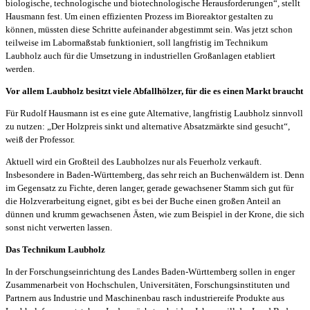
biologische, technologische und biotechnologische Herausforderungen“, stellt
Hausmann fest. Um einen effizienten Prozess im Bioreaktor gestalten zu
können, müssten diese Schritte aufeinander abgestimmt sein. Was jetzt schon
teilweise im Labormaßstab funktioniert, soll langfristig im Technikum
Laubholz auch für die Umsetzung in industriellen Großanlagen etabliert
werden.
Vor allem Laubholz besitzt viele Abfallhölzer, für die es einen Markt braucht
Für Rudolf Hausmann ist es eine gute Alternative, langfristig Laubholz sinnvoll
zu nutzen: „Der Holzpreis sinkt und alternative Absatzmärkte sind gesucht“,
weiß der Professor.
Aktuell wird ein Großteil des Laubholzes nur als Feuerholz verkauft.
Insbesondere in Baden-Württemberg, das sehr reich an Buchenwäldern ist. Denn
im Gegensatz zu Fichte, deren langer, gerade gewachsener Stamm sich gut für
die Holzverarbeitung eignet, gibt es bei der Buche einen großen Anteil an
dünnen und krumm gewachsenen Ästen, wie zum Beispiel in der Krone, die sich
sonst nicht verwerten lassen.
Das Technikum Laubholz
In der Forschungseinrichtung des Landes Baden-Württemberg sollen in enger
Zusammenarbeit von Hochschulen, Universitäten, Forschungsinstituten und
Partnern aus Industrie und Maschinenbau rasch industriereife Produkte aus