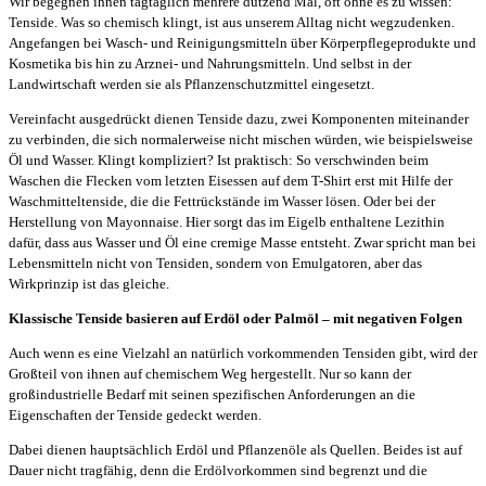
Wir begegnen ihnen tagtäglich mehrere dutzend Mal, oft ohne es zu wissen:
Tenside. Was so chemisch klingt, ist aus unserem Alltag nicht wegzudenken.
Angefangen bei Wasch- und Reinigungsmitteln über Körperpflegeprodukte und
Kosmetika bis hin zu Arznei- und Nahrungsmitteln. Und selbst in der
Landwirtschaft werden sie als Pflanzenschutzmittel eingesetzt.
Vereinfacht ausgedrückt dienen Tenside dazu, zwei Komponenten miteinander
zu verbinden, die sich normalerweise nicht mischen würden, wie beispielsweise
Öl und Wasser. Klingt kompliziert? Ist praktisch: So verschwinden beim
Waschen die Flecken vom letzten Eisessen auf dem T-Shirt erst mit Hilfe der
Waschmitteltenside, die die Fettrückstände im Wasser lösen. Oder bei der
Herstellung von Mayonnaise. Hier sorgt das im Eigelb enthaltene Lezithin
dafür, dass aus Wasser und Öl eine cremige Masse entsteht. Zwar spricht man bei
Lebensmitteln nicht von Tensiden, sondern von Emulgatoren, aber das
Wirkprinzip ist das gleiche.
Klassische Tenside basieren auf Erdöl oder Palmöl – mit negativen Folgen
Auch wenn es eine Vielzahl an natürlich vorkommenden Tensiden gibt, wird der
Großteil von ihnen auf chemischem Weg hergestellt. Nur so kann der
großindustrielle Bedarf mit seinen spezifischen Anforderungen an die
Eigenschaften der Tenside gedeckt werden.
Dabei dienen hauptsächlich Erdöl und Pflanzenöle als Quellen. Beides ist auf
Dauer nicht tragfähig, denn die Erdölvorkommen sind begrenzt und die