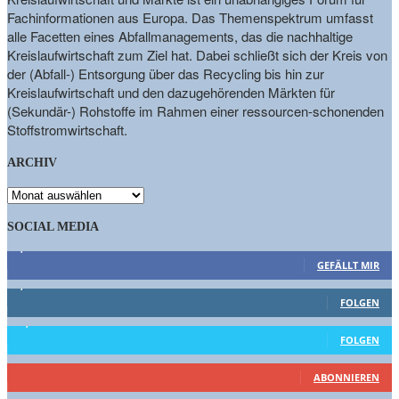
Fachinformationen aus Europa. Das Themenspektrum umfasst
alle Facetten eines Abfallmanagements, das die nachhaltige
Kreislaufwirtschaft zum Ziel hat. Dabei schließt sich der Kreis von
der (Abfall-) Entsorgung über das Recycling bis hin zur
Kreislaufwirtschaft und den dazugehörenden Märkten für
(Sekundär-) Rohstoffe im Rahmen einer ressourcen-schonenden
Stoffstromwirtschaft.
ARCHIV
ARCHIV
SOCIAL MEDIA
9,863
Fans
GEFÄLLT MIR
1,662
Follower
FOLGEN
15,658
Follower
FOLGEN
460
Abonnenten
ABONNIEREN