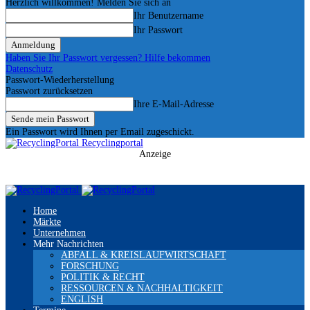
Herzlich willkommen! Melden Sie sich an
Ihr Benutzername
Ihr Passwort
Haben Sie Ihr Passwort vergessen? Hilfe bekommen
Datenschutz
Passwort-Wiederherstellung
Passwort zurücksetzen
Ihre E-Mail-Adresse
Ein Passwort wird Ihnen per Email zugeschickt.
Recyclingportal
Anzeige
Home
Märkte
Unternehmen
Mehr Nachrichten
ABFALL & KREISLAUFWIRTSCHAFT
FORSCHUNG
POLITIK & RECHT
RESSOURCEN & NACHHALTIGKEIT
ENGLISH