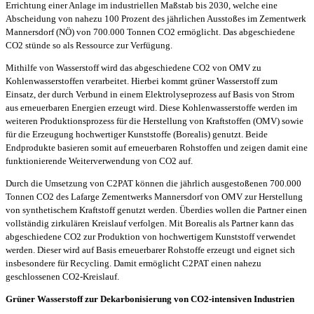
Errichtung einer Anlage im industriellen Maßstab bis 2030, welche eine
Abscheidung von nahezu 100 Prozent des jährlichen Ausstoßes im Zementwerk
Mannersdorf (NÖ) von 700.000 Tonnen CO2 ermöglicht. Das abgeschiedene
CO2 stünde so als Ressource zur Verfügung.
Mithilfe von Wasserstoff wird das abgeschiedene CO2 von OMV zu
Kohlenwasserstoffen verarbeitet. Hierbei kommt grüner Wasserstoff zum
Einsatz, der durch Verbund in einem Elektrolyseprozess auf Basis von Strom
aus erneuerbaren Energien erzeugt wird. Diese Kohlenwasserstoffe werden im
weiteren Produktionsprozess für die Herstellung von Kraftstoffen (OMV) sowie
für die Erzeugung hochwertiger Kunststoffe (Borealis) genutzt. Beide
Endprodukte basieren somit auf erneuerbaren Rohstoffen und zeigen damit eine
funktionierende Weiterverwendung von CO2 auf.
Durch die Umsetzung von C2PAT können die jährlich ausgestoßenen 700.000
Tonnen CO2 des Lafarge Zementwerks Mannersdorf von OMV zur Herstellung
von synthetischem Kraftstoff genutzt werden. Überdies wollen die Partner einen
vollständig zirkulären Kreislauf verfolgen. Mit Borealis als Partner kann das
abgeschiedene CO2 zur Produktion von hochwertigem Kunststoff verwendet
werden. Dieser wird auf Basis erneuerbarer Rohstoffe erzeugt und eignet sich
insbesondere für Recycling. Damit ermöglicht C2PAT einen nahezu
geschlossenen CO2-Kreislauf.
Grüner Wasserstoff zur Dekarbonisierung von CO2-intensiven Industrien