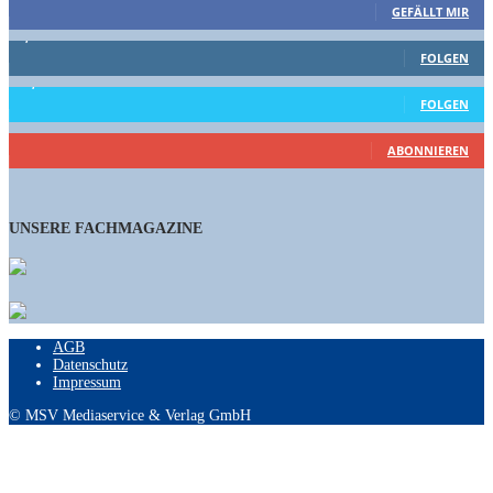
GEFÄLLT MIR
1,662
Follower
FOLGEN
15,658
Follower
FOLGEN
460
Abonnenten
ABONNIEREN
UNSERE FACHMAGAZINE
AGB
Datenschutz
Impressum
© MSV Mediaservice & Verlag GmbH