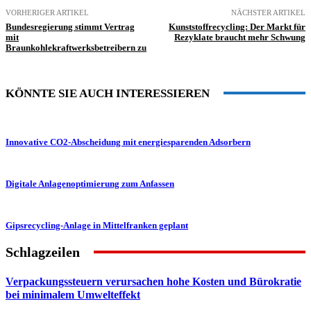
VORHERIGER ARTIKEL
NÄCHSTER ARTIKEL
Bundesregierung stimmt Vertrag
Kunststoffrecycling: Der Markt für
mit
Rezyklate braucht mehr Schwung
Braunkohlekraftwerksbetreibern zu
KÖNNTE SIE AUCH INTERESSIEREN
Innovative CO2-Abscheidung mit energiesparenden Adsorbern
Digitale Anlagenoptimierung zum Anfassen
Gipsrecycling-Anlage in Mittelfranken geplant
Schlagzeilen
Verpackungssteuern verursachen hohe Kosten und Bürokratie
bei minimalem Umwelteffekt