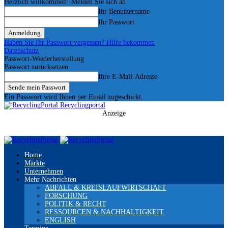
Herzlich willkommen! Melden Sie sich an
Ihr Benutzername
Ihr Passwort
Haben Sie Ihr Passwort vergessen? Hilfe bekommen
Datenschutz
Passwort-Wiederherstellung
Passwort zurücksetzen
Ihre E-Mail-Adresse
Ein Passwort wird Ihnen per Email zugeschickt.
Recyclingportal
Anzeige
Home
Märkte
Unternehmen
Mehr Nachrichten
ABFALL & KREISLAUFWIRTSCHAFT
FORSCHUNG
POLITIK & RECHT
RESSOURCEN & NACHHALTIGKEIT
ENGLISH