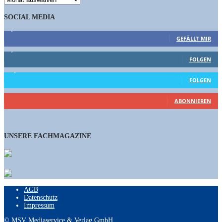
SOCIAL MEDIA
9,863
Fans
GEFÄLLT MIR
1,662
Follower
FOLGEN
15,658
Follower
FOLGEN
461
Abonnenten
ABONNIEREN
UNSERE FACHMAGAZINE
AGB
Datenschutz
Impressum
© MSV Mediaservice & Verlag GmbH