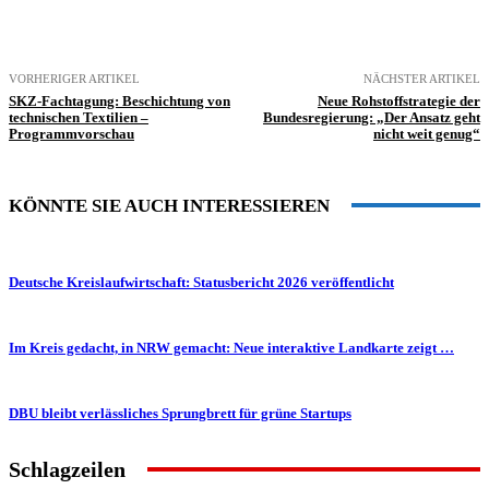
VORHERIGER ARTIKEL
NÄCHSTER ARTIKEL
SKZ-Fachtagung: Beschichtung von
Neue Rohstoffstrategie der
technischen Textilien –
Bundesregierung: „Der Ansatz geht
Programmvorschau
nicht weit genug“
KÖNNTE SIE AUCH INTERESSIEREN
Deutsche Kreislaufwirtschaft: Statusbericht 2026 veröffentlicht
Im Kreis gedacht, in NRW gemacht: Neue interaktive Landkarte zeigt …
DBU bleibt verlässliches Sprungbrett für grüne Startups
Schlagzeilen