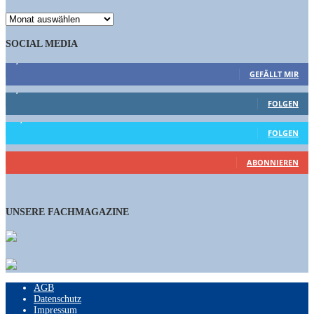
ARCHIV
SOCIAL MEDIA
9,863
Fans
GEFÄLLT MIR
1,662
Follower
FOLGEN
15,658
Follower
FOLGEN
460
Abonnenten
ABONNIEREN
UNSERE FACHMAGAZINE
AGB
Datenschutz
Impressum