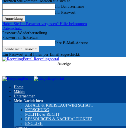
Herzlich willkommen! Melden Sie sich an
Ihr Benutzername
Ihr Passwort
Haben Sie Ihr Passwort vergessen? Hilfe bekommen
Datenschutz
Passwort-Wiederherstellung
Passwort zurücksetzen
Ihre E-Mail-Adresse
Ein Passwort wird Ihnen per Email zugeschickt.
Recyclingportal
Anzeige
Home
Märkte
Unternehmen
Mehr Nachrichten
ABFALL & KREISLAUFWIRTSCHAFT
FORSCHUNG
POLITIK & RECHT
RESSOURCEN & NACHHALTIGKEIT
ENGLISH