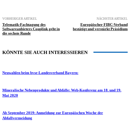
VORHERIGER ARTIKEL
NÄCHSTER ARTIKEL
Telematik-Fachtagung des
Europäischer FIBC-Verband
Softwareanbieters Couplink geht in
bestätigt und verstärkt Präsidium
die sechste Runde
KÖNNTE SIE AUCH INTERESSIEREN
Neuwahlen beim bvse-Landesverband Bayern:
Mineralische Nebenprodukte und Abfälle: Web-Konferenz am 18. und 19.
Mai 2020
Ab September 2019: Anmeldung zur Europäischen Woche der
Abfallvermeidung