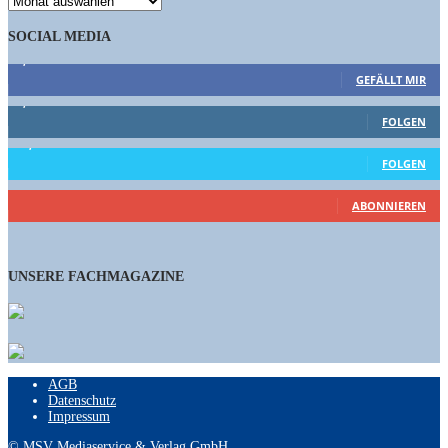
SOCIAL MEDIA
9,863
Fans
GEFÄLLT MIR
1,662
Follower
FOLGEN
15,658
Follower
FOLGEN
461
Abonnenten
ABONNIEREN
UNSERE FACHMAGAZINE
AGB
Datenschutz
Impressum
© MSV Mediaservice & Verlag GmbH