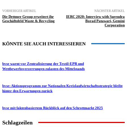
VORHERIGER ARTIKEL
NÄCHSTER ARTIKEL
Die Dettmer Group erweitert ihr
IERC 2020: Interview with Surendra
Geschäftsfeld Waste & Recycling
Borad Patawari, Gemini
Corporation
KÖNNTE SIE AUCH INTERESSIEREN
bvse warnt vor Zentralisierung der Textil-EPR und
Wettbewerbsverzerrungen zulasten des Mittelstands
bvse: Aktionsprogramm zur Nationalen Kreislaufwirtschaftsstrategie bleibt
hinter den Erwartungen zurück
bvse mit faktenbasiertem Rückblick auf den Schrottmarkt 2025
Schlagzeilen