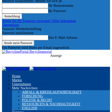
Herzlich willkommen! Melden Sie sich an
Ihr Benutzername
Ihr Passwort
Haben Sie Ihr Passwort vergessen? Hilfe bekommen
Datenschutz
Passwort-Wiederherstellung
Passwort zurücksetzen
Ihre E-Mail-Adresse
Ein Passwort wird Ihnen per Email zugeschickt.
Recyclingportal
Anzeige
Home
Märkte
Unternehmen
Mehr Nachrichten
ABFALL & KREISLAUFWIRTSCHAFT
FORSCHUNG
POLITIK & RECHT
RESSOURCEN & NACHHALTIGKEIT
ENGLISH