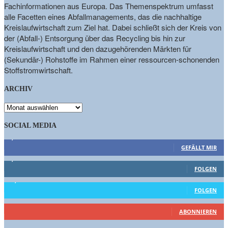
Fachinformationen aus Europa. Das Themenspektrum umfasst
alle Facetten eines Abfallmanagements, das die nachhaltige
Kreislaufwirtschaft zum Ziel hat. Dabei schließt sich der Kreis von
der (Abfall-) Entsorgung über das Recycling bis hin zur
Kreislaufwirtschaft und den dazugehörenden Märkten für
(Sekundär-) Rohstoffe im Rahmen einer ressourcen-schonenden
Stoffstromwirtschaft.
ARCHIV
ARCHIV
SOCIAL MEDIA
9,863
Fans
GEFÄLLT MIR
1,662
Follower
FOLGEN
15,658
Follower
FOLGEN
460
Abonnenten
ABONNIEREN