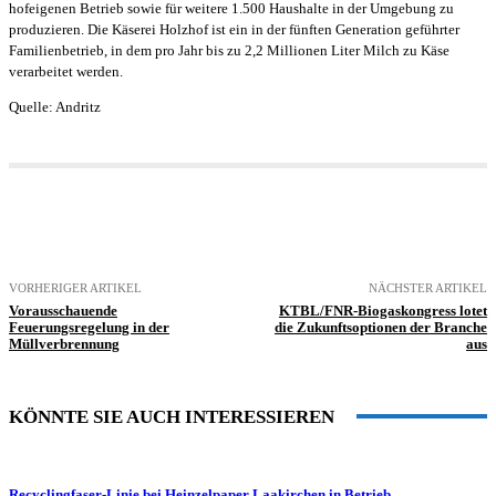
hofeigenen Betrieb sowie für weitere 1.500 Haushalte in der Umgebung zu
produzieren. Die Käserei Holzhof ist ein in der fünften Generation geführter
Familienbetrieb, in dem pro Jahr bis zu 2,2 Millionen Liter Milch zu Käse
verarbeitet werden.
Quelle: Andritz
VORHERIGER ARTIKEL
NÄCHSTER ARTIKEL
Vorausschauende
KTBL/FNR-Biogaskongress lotet
Feuerungsregelung in der
die Zukunftsoptionen der Branche
Müllverbrennung
aus
KÖNNTE SIE AUCH INTERESSIEREN
Recyclingfaser-Linie bei Heinzelpaper Laakirchen in Betrieb