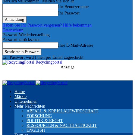
Herzlich willkommen! Melden Sie sich an
Ihr Benutzername
Ihr Passwort
Haben Sie Ihr Passwort vergessen? Hilfe bekommen
Datenschutz
Passwort-Wiederherstellung
Passwort zurücksetzen
Ihre E-Mail-Adresse
Ein Passwort wird Ihnen per Email zugeschickt.
Recyclingportal
Anzeige
Home
Märkte
Unternehmen
Mehr Nachrichten
ABFALL & KREISLAUFWIRTSCHAFT
FORSCHUNG
POLITIK & RECHT
RESSOURCEN & NACHHALTIGKEIT
ENGLISH