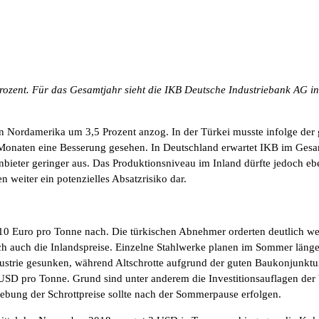
ozent. Für das Gesamtjahr sieht die IKB Deutsche Industriebank AG in 
 Nordamerika um 3,5 Prozent anzog. In der Türkei musste infolge der g
Monaten eine Besserung gesehen. In Deutschland erwartet IKB im Gesa
Anbieter geringer aus. Das Produktionsniveau im Inland dürfte jedoch e
 weiter ein potenzielles Absatzrisiko dar.
 10 Euro pro Tonne nach. Die türkischen Abnehmer orderten deutlich we
ch auch die Inlandspreise. Einzelne Stahlwerke planen im Sommer länger
ustrie gesunken, während Altschrotte aufgrund der guten Baukonjunktu
 USD pro Tonne. Grund sind unter anderem die Investitionsauflagen de
ebung der Schrottpreise sollte nach der Sommerpause erfolgen.