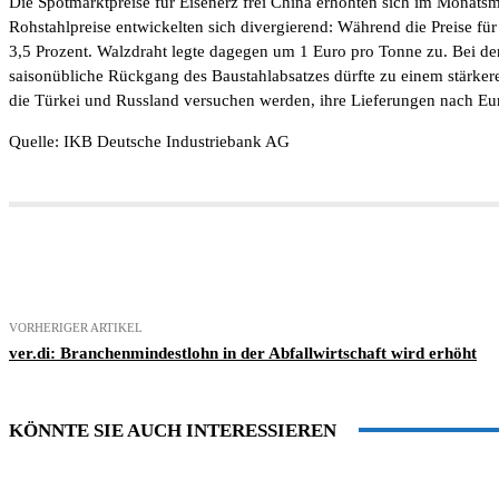
Die Spotmarktpreise für Eisenerz frei China erhöhten sich im Monat
Rohstahlpreise entwickelten sich divergierend: Während die Preise f
3,5 Prozent. Walzdraht legte dagegen um 1 Euro pro Tonne zu. Bei den 
saisonübliche Rückgang des Baustahlabsatzes dürfte zu einem stärkere
die Türkei und Russland versuchen werden, ihre Lieferungen nach E
Quelle: IKB Deutsche Industriebank AG
Teilen
VORHERIGER ARTIKEL
ver.di: Branchenmindestlohn in der Abfallwirtschaft wird erhöht
KÖNNTE SIE AUCH INTERESSIEREN