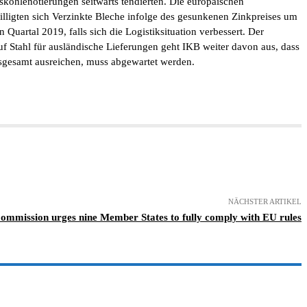
kohlenotierungen seitwärts tendierten. Die europäischen
lligten sich Verzinkte Bleche infolge des gesunkenen Zinkpreises um
Quartal 2019, falls sich die Logistiksituation verbessert. Der
f Stahl für ausländische Lieferungen geht IKB weiter davon aus, dass
sgesamt ausreichen, muss abgewartet werden.
NÄCHSTER ARTIKEL
Commission urges nine Member States to fully comply with EU rules