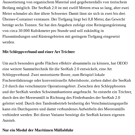
Aussortierung von organischem Material und gegebenenfalls von tierischem
Beifang möglich. Die SeeKuh 2.0 ist mit zwölf Metern etwa so lang, aber zwei
Meter schmaler als ihre ältere Schwester. Damit lässt sie sich in zwei bis drei
Übersee-Container verstauen. Der Tiefgang liegt bei 0,8 Meter, das Gewicht
beträgt sechs Tonnen. Sie hat den Angaben zufolge eine Reinigungsleistung
von circa 30.000 Kubikmeter pro Stunde und soll zukünftig in
Flussmündungen und Küstengebieten mit geringem Tiefgang eingesetzt
werden.
Mit Schleppverbund und einer Art Trichter
Um auch besonders große Flächen effektiv absammeln zu können, hat OEOO
eine weitere Sammeltechnik für die SeeKuh 2.0 entwickelt, eine Art
Schleppverbund. Zwei motorisierte Boote, zum Beispiel lokale
Fischereifahrzeuge oder konventionelle Arbeitsboote, ziehen dabei die SeeKuh
2.0 durch das verschmutzte Operationsgebiet. Zwischen den Schleppbooten
und der SeeKuh werden Schwimmbarrieren angebracht. So entsteht ein Trichter,
durch den der Meeresmüll in Richtung des Förderbandes der SeeKuh 2.0
geleitet wird. Durch den Tandembetrieb beidseitig der Verschmutzungsquelle
kann ein Durchqueren und damit verbundenes Aufwirbeln des Meeresmülls
verhindert werden. Bei dieser Variante benötigt die SeeKuh keinen eigenen
Antrieb.
Nur ein Modul der Maritimen Müllabfuhr