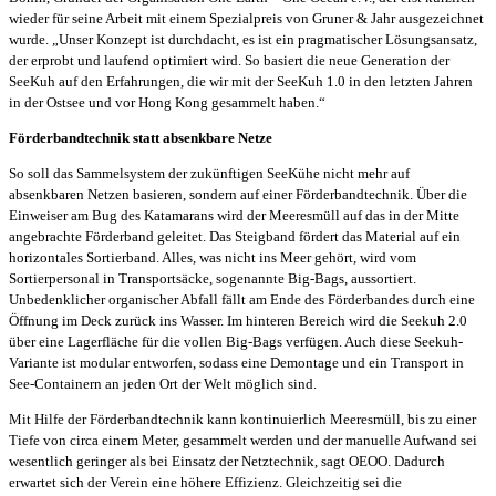
wieder für seine Arbeit mit einem Spezialpreis von Gruner & Jahr ausgezeichnet
wurde. „Unser Konzept ist durchdacht, es ist ein pragmatischer Lösungsansatz,
der erprobt und laufend optimiert wird. So basiert die neue Generation der
SeeKuh auf den Erfahrungen, die wir mit der SeeKuh 1.0 in den letzten Jahren
in der Ostsee und vor Hong Kong gesammelt haben.“
Förderbandtechnik statt absenkbare Netze
So soll das Sammelsystem der zukünftigen SeeKühe nicht mehr auf
absenkbaren Netzen basieren, sondern auf einer Förderbandtechnik. Über die
Einweiser am Bug des Katamarans wird der Meeresmüll auf das in der Mitte
angebrachte Förderband geleitet. Das Steigband fördert das Material auf ein
horizontales Sortierband. Alles, was nicht ins Meer gehört, wird vom
Sortierpersonal in Transportsäcke, sogenannte Big-Bags, aussortiert.
Unbedenklicher organischer Abfall fällt am Ende des Förderbandes durch eine
Öffnung im Deck zurück ins Wasser. Im hinteren Bereich wird die Seekuh 2.0
über eine Lagerfläche für die vollen Big-Bags verfügen. Auch diese Seekuh-
Variante ist modular entworfen, sodass eine Demontage und ein Transport in
See-Containern an jeden Ort der Welt möglich sind.
Mit Hilfe der Förderbandtechnik kann kontinuierlich Meeresmüll, bis zu einer
Tiefe von circa einem Meter, gesammelt werden und der manuelle Aufwand sei
wesentlich geringer als bei Einsatz der Netztechnik, sagt OEOO. Dadurch
erwartet sich der Verein eine höhere Effizienz. Gleichzeitig sei die