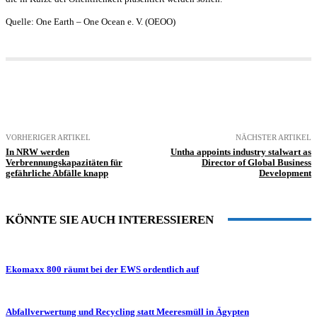
Quelle: One Earth – One Ocean e. V. (OEOO)
VORHERIGER ARTIKEL
NÄCHSTER ARTIKEL
In NRW werden
Untha appoints industry stalwart as
Verbrennungskapazitäten für
Director of Global Business
gefährliche Abfälle knapp
Development
KÖNNTE SIE AUCH INTERESSIEREN
Ekomaxx 800 räumt bei der EWS ordentlich auf
Abfallverwertung und Recycling statt Meeresmüll in Ägypten