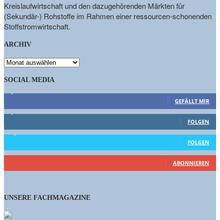
Kreislaufwirtschaft und den dazugehörenden Märkten für
(Sekundär-) Rohstoffe im Rahmen einer ressourcen-schonenden
Stoffstromwirtschaft.
ARCHIV
ARCHIV
SOCIAL MEDIA
9,863
Fans
GEFÄLLT MIR
1,662
Follower
FOLGEN
15,658
Follower
FOLGEN
460
Abonnenten
ABONNIEREN
UNSERE FACHMAGAZINE