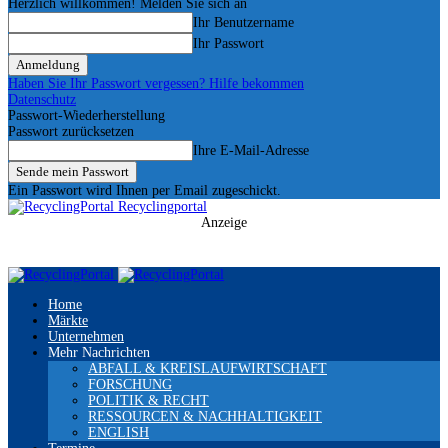
Herzlich willkommen! Melden Sie sich an
Ihr Benutzername
Ihr Passwort
Haben Sie Ihr Passwort vergessen? Hilfe bekommen
Datenschutz
Passwort-Wiederherstellung
Passwort zurücksetzen
Ihre E-Mail-Adresse
Ein Passwort wird Ihnen per Email zugeschickt.
Recyclingportal
Anzeige
Home
Märkte
Unternehmen
Mehr Nachrichten
ABFALL & KREISLAUFWIRTSCHAFT
FORSCHUNG
POLITIK & RECHT
RESSOURCEN & NACHHALTIGKEIT
ENGLISH