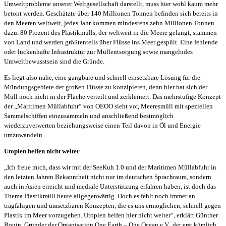
Umweltprobleme unserer Weltgesellschaft darstellt, muss hier wohl kaum mehr
betont werden. Geschätzte über 140 Millionen Tonnen befinden sich bereits in
den Meeren weltweit, jedes Jahr kommen mindestens zehn Millionen Tonnen
dazu. 80 Prozent des Plastikmülls, der weltweit in die Meere gelangt, stammen
von Land und werden größtenteils über Flüsse ins Meer gespült. Eine fehlende
oder lückenhafte Infrastruktur zur Müllentsorgung sowie mangelndes
Umweltbewusstsein sind die Gründe.
Es liegt also nahe, eine gangbare und schnell einsetzbare Lösung für die
Mündungsgebiete der großen Flüsse zu konzipieren, denn hier hat sich der
Müll noch nicht in der Fläche verteilt und zerkleinert. Das mehrstufige Konzept
der „Maritimen Müllabfuhr“ von OEOO sieht vor, Meeresmüll mit speziellen
Sammelschiffen einzusammeln und anschließend bestmöglich
wiederzuverwerten beziehungsweise einen Teil davon in Öl und Energie
umzuwandeln.
Utopien helfen nicht weiter
„Ich freue mich, dass wir mit der SeeKuh 1.0 und der Maritimen Müllabfuhr in
den letzten Jahren Bekanntheit nicht nur im deutschen Sprachraum, sondern
auch in Asien erreicht und mediale Unterstützung erfahren haben, ist doch das
Thema Plastikmüll heute allgegenwärtig. Doch es fehlt noch immer an
tragfähigen und umsetzbaren Konzepten, die es uns ermöglichen, schnell gegen
Plastik im Meer vorzugehen. Utopien helfen hier nicht weiter“, erklärt Günther
Bonin, Gründer der Organisation One Earth – One Ocean e.V., der erst kürzlich