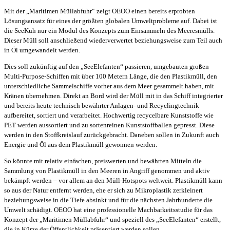
Mit der „Maritimen Müllabfuhr“ zeigt OEOO einen bereits erprobten
Lösungsansatz für eines der größten globalen Umweltprobleme auf. Dabei ist
die SeeKuh nur ein Modul des Konzepts zum Einsammeln des Meeresmülls.
Dieser Müll soll anschließend wiederverwertet beziehungsweise zum Teil auch
in Öl umgewandelt werden.
Dies soll zukünftig auf den „SeeElefanten“ passieren, umgebauten großen
Multi-Purpose-Schiffen mit über 100 Metern Länge, die den Plastikmüll, den
unterschiedliche Sammelschiffe vorher aus dem Meer gesammelt haben, mit
Kränen übernehmen. Direkt an Bord wird der Müll mit in das Schiff integrierter
und bereits heute technisch bewährter Anlagen- und Recyclingtechnik
aufbereitet, sortiert und verarbeitet. Hochwertig recycelbare Kunststoffe wie
PET werden aussortiert und zu sortenreinen Kunststoffballen gepresst. Diese
werden in den Stoffkreislauf zurückgebracht. Daneben sollen in Zukunft auch
Energie und Öl aus dem Plastikmüll gewonnen werden.
So könnte mit relativ einfachen, preiswerten und bewährten Mitteln die
Sammlung von Plastikmüll in den Meeren in Angriff genommen und aktiv
bekämpft werden – vor allem an den Müll-Hotspots weltweit. Plastikmüll kann
so aus der Natur entfernt werden, ehe er sich zu Mikroplastik zerkleinert
beziehungsweise in die Tiefe absinkt und für die nächsten Jahrhunderte die
Umwelt schädigt. OEOO hat eine professionelle Machbarkeitsstudie für das
Konzept der „Maritimen Müllabfuhr“ und speziell des „SeeElefanten“ erstellt,
die in Kürze der Öffentlichkeit präsentiert werden sollen.