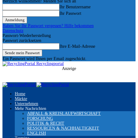
Herzlich willkommen! Melden Sie sich an
Ihr Benutzername
Ihr Passwort
Haben Sie Ihr Passwort vergessen? Hilfe bekommen
Datenschutz
Passwort-Wiederherstellung
Passwort zurücksetzen
Ihre E-Mail-Adresse
Ein Passwort wird Ihnen per Email zugeschickt.
Recyclingportal
Anzeige
Home
Märkte
Unternehmen
Mehr Nachrichten
ABFALL & KREISLAUFWIRTSCHAFT
FORSCHUNG
POLITIK & RECHT
RESSOURCEN & NACHHALTIGKEIT
ENGLISH