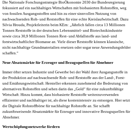
Die Nationale Forschungsstrategie BioÖkonomie 2030 der Bundesregierung
fokussiert auf ein nachhaltiges Wirtschaften mit biobasierten Rohstoffen, weg
von fossilen Ausgangsstoffen und hin zu einer sinnvollen Nutzung von
nachwachsenden Roh- und Reststoffen für eine echte Kreislaufwirtschaft. Dazu
Silvia Hrouda, Projektleiterin beim KErn: „Jährlich fallen circa 13 Millionen
Tonnen Reststoffe in der deutschen Lebensmittel- und Biotechnikindustrie
sowie circa 30,9 Millionen Tonnen Rest- und Abfallstoffe aus land- und
forstwirtschaftlicher Biomasse an. Viele dieser Reststoffe können klassische,
nicht nachhaltige Grundmaterialien ersetzen oder sogar neue Anwendungsfelder
schaffen.“
Neue Absatzmärkte für Erzeuger und Bezugsquellen für Abnehmer
Immer öfter setzen Industrie und Gewerbe bei der Wahl ihrer Ausgangsstoffe in
der Produktion auf nachwachsende Roh- und Reststoffe aus der Land-, Forst-
und Ernährungswirtschaft. Hersteller erkennen zunehmend die Bedeutung von
alternativen Rohstoffen und sehen darin das „Gold“ für eine zukunftsfähige
Wirtschaft. Hinzu kommt, dass biobasierte Reststoffe weiterzuverwenden
effizienter und nachhaltiger ist, als diese kostenintensiv zu entsorgen. Hier setzt
die Digitale Rohstoffbörse für nachhaltige Rohstoffe an. Sie schafft
zukunftsweisende Absatzmärkte für Erzeuger und innovative Bezugsquellen für
Abnehmer.
Wertschöpfungsnetzwerke fördern