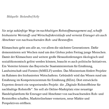
Bildquelle: Biolandhof Kelly
Sie zeigt zukünftige Wege im nachhaltigen Rohstoffmanagement auf, schafft
biobasierte Wertstoff- und Wirtschaftskreisläufe und vernetzt Erzeuger als auch
Abnehmer von nachwachsenden Roh- und Reststoffen.
Klimaschutz geht uns alle an, vor allem die nächsten Generationen. Dafür
demonstrieren seit Wochen rund um den Globus jeden Freitag junge Menschen.
Damit der Klimaschutz und weitere große Herausforderungen ökologisch und
sozialökonomisch gelöst werden können, braucht es auch politische Initiativen.
Ein Vorreiter könnte das Bayerische Staatsministerium für Ernährung,
Landwirtschaft und Forsten (StMELF) werden. Das Ministerium fördert Projekte
im Rahmen des biobasierten Wirtschaftens. Gebündelt wird das Wissen rund um
Ernährung im Kompetenzzentrum für Ernährung (KErn). Dort entwickeln
Experten derzeit ein wegweisendes Projekt: die „Digitale Rohstoffbörse für
nachhaltige Rohstoffe“. Sie soll als Online-Marktplatz eine neuartige
Handelsplattform für Erzeuger und Abnehmer von nachwachsenden Roh- und
Reststoffen schaffen, Marktteilnehmer vernetzen, neue Märkte und
Perspektiven eröffnen.