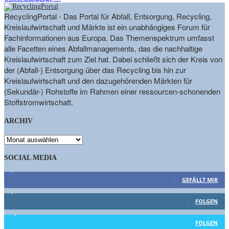
RecyclingPortal - Das Portal für Abfall, Entsorgung, Recycling,
Kreislaufwirtschaft und Märkte ist ein unabhängiges Forum für
Fachinformationen aus Europa. Das Themenspektrum umfasst
alle Facetten eines Abfallmanagements, das die nachhaltige
Kreislaufwirtschaft zum Ziel hat. Dabei schließt sich der Kreis von
der (Abfall-) Entsorgung über das Recycling bis hin zur
Kreislaufwirtschaft und den dazugehörenden Märkten für
(Sekundär-) Rohstoffe im Rahmen einer ressourcen-schonenden
Stoffstromwirtschaft.
ARCHIV
ARCHIV
SOCIAL MEDIA
9,863
Fans
GEFÄLLT MIR
1,662
Follower
FOLGEN
15,658
Follower
FOLGEN