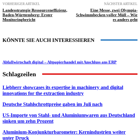
VORHERIGER ARTIKEL
NÄCHSTER ARTIKEL
Landesstrategie Ressourceneffizienz,
Eine Messe, zwei Olympia-
Baden-Württemberg: Erster
Schwimmbecken voller Müll – Wie
Monitoringbericht
es anders geht
KÖNNTE SIE AUCH INTERESSIEREN
Abfallwirtschaft digital – Altpapierhandel mit Anschluss ans ERP
Schlagzeilen
Liebherr showcases its expertise in machinery and digital
innovations for the extraction industry
Deutsche Stahlschrottpreise gaben im Juli nach
US-Importe von Stahl- und Aluminiumwaren aus Deutschland
sinken um zehn Prozent
Aluminium-Konjunkturbarometer: Kernindustrien weiter
unter Druck