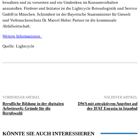
bewahren und zu verwerten und ein Umdenken im Konsumverhalten
anzustoßen. Förderer und Initiator ist die Lightcycle Retourlogistik und Service
GmbH in München. Schirmherr ist der Bayerische Staatsminister für Umwelt
und Verbraucherschutz Dr. Marcel Huber. Partner ist die kommunale
Abfallwirtschaft.
Weitere Informationen
Quelle: Lightcycle
VORHERIGER ARTIKEL
NÄCHSTER ARTIKEL
Berufliche Bildung in der digitalen
DWA mit attraktivem Angebot auf
Arbeitswelt: Gründe für die
der IFAT Eurasia in Istanbul
Berufswahl
KÖNNTE SIE AUCH INTERESSIEREN