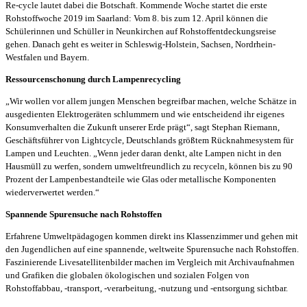
Re-cycle lautet dabei die Botschaft. Kommende Woche startet die erste
Rohstoffwoche 2019 im Saarland: Vom 8. bis zum 12. April können die
Schülerinnen und Schüller in Neunkirchen auf Rohstoffentdeckungsreise
gehen. Danach geht es weiter in Schleswig-Holstein, Sachsen, Nordrhein-
Westfalen und Bayern.
Ressourcenschonung durch Lampenrecycling
„Wir wollen vor allem jungen Menschen begreifbar machen, welche Schätze in
ausgedienten Elektrogeräten schlummern und wie entscheidend ihr eigenes
Konsumverhalten die Zukunft unserer Erde prägt“, sagt Stephan Riemann,
Geschäftsführer von Lightcycle, Deutschlands größtem Rücknahmesystem für
Lampen und Leuchten. „Wenn jeder daran denkt, alte Lampen nicht in den
Hausmüll zu werfen, sondern umweltfreundlich zu recyceln, können bis zu 90
Prozent der Lampenbestandteile wie Glas oder metallische Komponenten
wiederverwertet werden.“
Spannende Spurensuche nach Rohstoffen
Erfahrene Umweltpädagogen kommen direkt ins Klassenzimmer und gehen mit
den Jugendlichen auf eine spannende, weltweite Spurensuche nach Rohstoffen.
Faszinierende Livesatellitenbilder machen im Vergleich mit Archivaufnahmen
und Grafiken die globalen ökologischen und sozialen Folgen von
Rohstoffabbau, -transport, -verarbeitung, -nutzung und -entsorgung sichtbar.