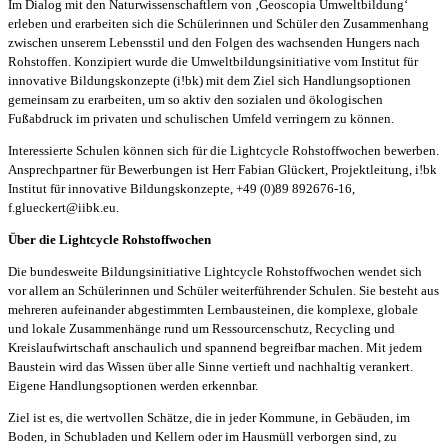
Im Dialog mit den Naturwissenschaftlern von ‚Geoscopia Umweltbildung‘
erleben und erarbeiten sich die Schülerinnen und Schüler den Zusammenhang
zwischen unserem Lebensstil und den Folgen des wachsenden Hungers nach
Rohstoffen. Konzipiert wurde die Umweltbildungsinitiative vom Institut für
innovative Bildungskonzepte (i!bk) mit dem Ziel sich Handlungsoptionen
gemeinsam zu erarbeiten, um so aktiv den sozialen und ökologischen
Fußabdruck im privaten und schulischen Umfeld verringern zu können.
Interessierte Schulen können sich für die Lightcycle Rohstoffwochen bewerben.
Ansprechpartner für Bewerbungen ist Herr Fabian Glückert, Projektleitung, i!bk
Institut für innovative Bildungskonzepte, +49 (0)89 892676-16,
f.glueckert@iibk.eu.
Über die Lightcycle Rohstoffwochen
Die bundesweite Bildungsinitiative Lightcycle Rohstoffwochen wendet sich
vor allem an Schülerinnen und Schüler weiterführender Schulen. Sie besteht aus
mehreren aufeinander abgestimmten Lernbausteinen, die komplexe, globale
und lokale Zusammenhänge rund um Ressourcenschutz, Recycling und
Kreislaufwirtschaft anschaulich und spannend begreifbar machen. Mit jedem
Baustein wird das Wissen über alle Sinne vertieft und nachhaltig verankert.
Eigene Handlungsoptionen werden erkennbar.
Ziel ist es, die wertvollen Schätze, die in jeder Kommune, in Gebäuden, im
Boden, in Schubladen und Kellern oder im Hausmüll verborgen sind, zu