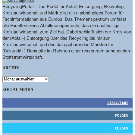
RecyclingPortal - Das Portal für Abfall, Entsorgung, Recycling,
Kreislaufwirtschaft und Märkte ist ein unabhängiges Forum für
Fachinformationen aus Europa. Das Themenspektrum umfasst
alle Facetten eines Abfallmanagements, das die nachhaltige
Kreislaufwirtschaft zum Ziel hat. Dabei schließt sich der Kreis von
der (Abfall-) Entsorgung über das Recycling bis hin zur
Kreislaufwirtschaft und den dazugehörenden Märkten für
(Sekundär-) Rohstoffe im Rahmen einer ressourcen-schonenden
Stoffstromwirtschaft.
ARCHIV
ARCHIV
SOCIAL MEDIA
9,863
Fans
GEFÄLLT MIR
1,662
Follower
FOLGEN
15,658
Follower
FOLGEN
460
Abonnenten