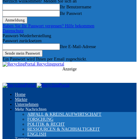
Herzlich willkommen! Melden Sie sich an
Ihr Benutzername
Ihr Passwort
Haben Sie Ihr Passwort vergessen? Hilfe bekommen
Datenschutz
Passwort-Wiederherstellung
Passwort zurücksetzen
Ihre E-Mail-Adresse
Ein Passwort wird Ihnen per Email zugeschickt.
Recyclingportal
Anzeige
Home
Märkte
Unternehmen
Mehr Nachrichten
ABFALL & KREISLAUFWIRTSCHAFT
FORSCHUNG
POLITIK & RECHT
RESSOURCEN & NACHHALTIGKEIT
ENGLISH