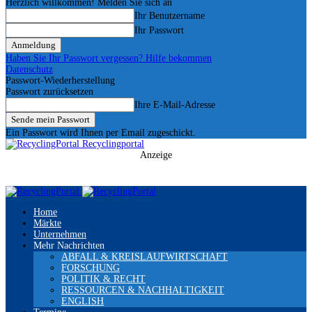
Herzlich willkommen! Melden Sie sich an
Ihr Benutzername
Ihr Passwort
Haben Sie Ihr Passwort vergessen? Hilfe bekommen
Datenschutz
Passwort-Wiederherstellung
Passwort zurücksetzen
Ihre E-Mail-Adresse
Ein Passwort wird Ihnen per Email zugeschickt.
Recyclingportal
Anzeige
Home
Märkte
Unternehmen
Mehr Nachrichten
ABFALL & KREISLAUFWIRTSCHAFT
FORSCHUNG
POLITIK & RECHT
RESSOURCEN & NACHHALTIGKEIT
ENGLISH