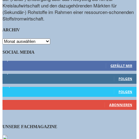
Kreislaufwirtschaft und den dazugehörenden Märkten für
(Sekundär-) Rohstoffe im Rahmen einer ressourcen-schonenden
Stoffstromwirtschaft.
ARCHIV
ARCHIV
SOCIAL MEDIA
9,863
Fans
GEFÄLLT MIR
1,662
Follower
FOLGEN
15,658
Follower
FOLGEN
461
Abonnenten
ABONNIEREN
UNSERE FACHMAGAZINE