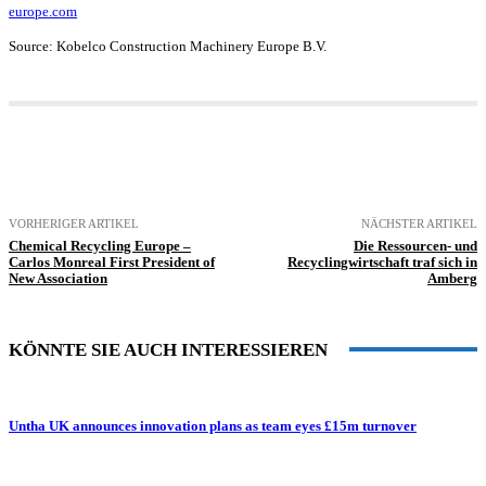
europe.com
Source: Kobelco Construction Machinery Europe B.V.
VORHERIGER ARTIKEL
NÄCHSTER ARTIKEL
Chemical Recycling Europe –
Die Ressourcen- und
Carlos Monreal First President of
Recyclingwirtschaft traf sich in
New Association
Amberg
KÖNNTE SIE AUCH INTERESSIEREN
Untha UK announces innovation plans as team eyes £15m turnover