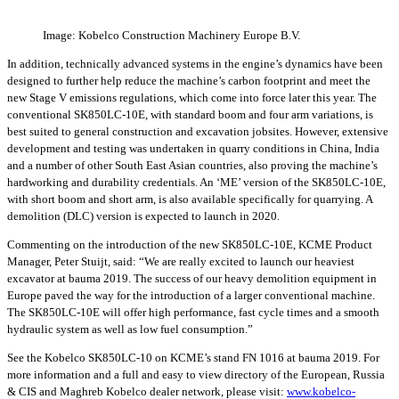
Image: Kobelco Construction Machinery Europe B.V.
In addition, technically advanced systems in the engine’s dynamics have been
designed to further help reduce the machine’s carbon footprint and meet the
new Stage V emissions regulations, which come into force later this year. The
conventional SK850LC-10E, with standard boom and four arm variations, is
best suited to general construction and excavation jobsites. However, extensive
development and testing was undertaken in quarry conditions in China, India
and a number of other South East Asian countries, also proving the machine’s
hardworking and durability credentials. An ‘ME’ version of the SK850LC-10E,
with short boom and short arm, is also available specifically for quarrying. A
demolition (DLC) version is expected to launch in 2020.
Commenting on the introduction of the new SK850LC-10E, KCME Product
Manager, Peter Stuijt, said: “We are really excited to launch our heaviest
excavator at bauma 2019. The success of our heavy demolition equipment in
Europe paved the way for the introduction of a larger conventional machine.
The SK850LC-10E will offer high performance, fast cycle times and a smooth
hydraulic system as well as low fuel consumption.”
See the Kobelco SK850LC-10 on KCME’s stand FN 1016 at bauma 2019. For
more information and a full and easy to view directory of the European, Russia
& CIS and Maghreb Kobelco dealer network, please visit:
www.kobelco-