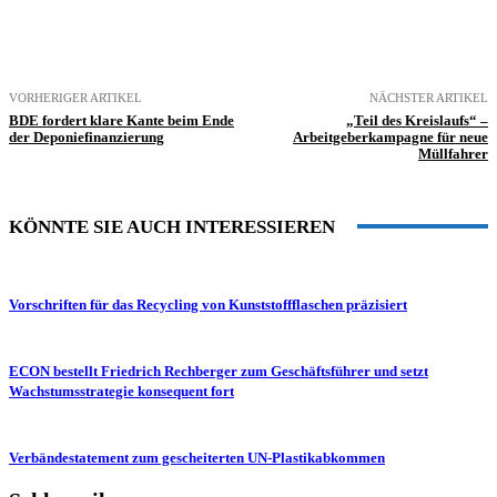
VORHERIGER ARTIKEL
NÄCHSTER ARTIKEL
BDE fordert klare Kante beim Ende
„Teil des Kreislaufs“ –
der Deponiefinanzierung
Arbeitgeberkampagne für neue
Müllfahrer
KÖNNTE SIE AUCH INTERESSIEREN
Vorschriften für das Recycling von Kunststoffflaschen präzisiert
ECON bestellt Friedrich Rechberger zum Geschäftsführer und setzt
Wachstumsstrategie konsequent fort
Verbändestatement zum gescheiterten UN-Plastikabkommen