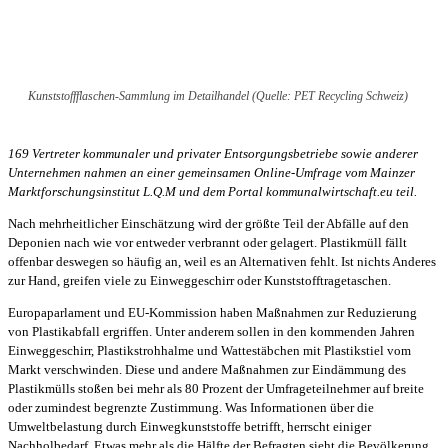
Kunststoffflaschen-Sammlung im Detailhandel (Quelle: PET Recycling Schweiz)
169 Vertreter kommunaler und privater Entsorgungsbetriebe sowie anderer
Unternehmen nahmen an einer gemeinsamen Online-Umfrage vom Mainzer
Marktforschungsinstitut L.Q.M und dem Portal kommunalwirtschaft.eu teil.
Nach mehrheitlicher Einschätzung wird der größte Teil der Abfälle auf den
Deponien nach wie vor entweder verbrannt oder gelagert. Plastikmüll fällt
offenbar deswegen so häufig an, weil es an Alternativen fehlt. Ist nichts Anderes
zur Hand, greifen viele zu Einweggeschirr oder Kunststofftragetaschen.
Europaparlament und EU-Kommission haben Maßnahmen zur Reduzierung
von Plastikabfall ergriffen. Unter anderem sollen in den kommenden Jahren
Einweggeschirr, Plastikstrohhalme und Wattestäbchen mit Plastikstiel vom
Markt verschwinden. Diese und andere Maßnahmen zur Eindämmung des
Plastikmülls stoßen bei mehr als 80 Prozent der Umfrageteilnehmer auf breite
oder zumindest begrenzte Zustimmung. Was Informationen über die
Umweltbelastung durch Einwegkunststoffe betrifft, herrscht einiger
Nachholbedarf. Etwas mehr als die Hälfte der Befragten sieht die Bevölkerung