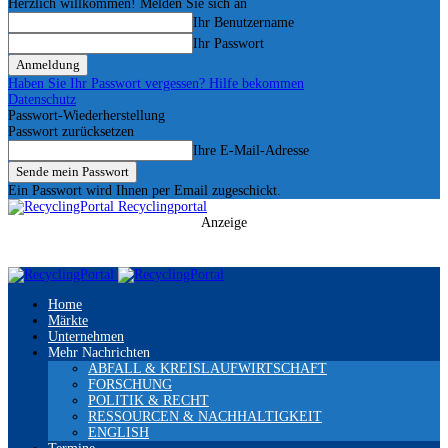
Herzlich willkommen! Melden Sie sich an
Ihr Benutzername
Ihr Passwort
Haben Sie Ihr Passwort vergessen? Hilfe bekommen
Datenschutz
Passwort-Wiederherstellung
Passwort zurücksetzen
Ihre E-Mail-Adresse
Ein Passwort wird Ihnen per Email zugeschickt.
Recyclingportal
Anzeige
Home
Märkte
Unternehmen
Mehr Nachrichten
ABFALL & KREISLAUFWIRTSCHAFT
FORSCHUNG
POLITIK & RECHT
RESSOURCEN & NACHHALTIGKEIT
ENGLISH