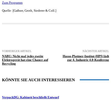
Zum Programm
Quelle: [Gaßner, Groth, Siederer & Coll.]
VORHERIGER ARTIKEL
NÄCHSTER ARTIKEL
NABU: Nicht mal jedes zweite
Hasso-Plattner-Institut (HPI) lädt
Elektrogerät hat eine Chance auf
zur 4. Industrie 4.0-Konferenz
Recycling
KÖNNTE SIE AUCH INTERESSIEREN
VerpackDG: Kabinett beschließt Entwurf