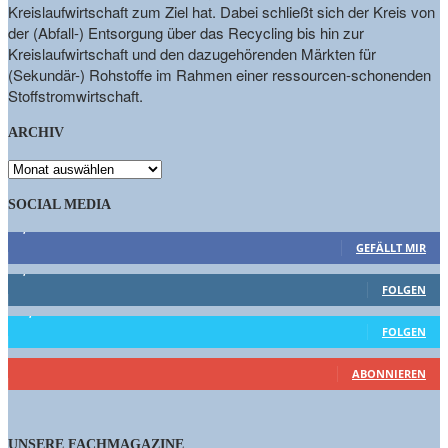
Kreislaufwirtschaft zum Ziel hat. Dabei schließt sich der Kreis von
der (Abfall-) Entsorgung über das Recycling bis hin zur
Kreislaufwirtschaft und den dazugehörenden Märkten für
(Sekundär-) Rohstoffe im Rahmen einer ressourcen-schonenden
Stoffstromwirtschaft.
ARCHIV
ARCHIV
SOCIAL MEDIA
9,863
Fans
GEFÄLLT MIR
1,662
Follower
FOLGEN
15,658
Follower
FOLGEN
461
Abonnenten
ABONNIEREN
UNSERE FACHMAGAZINE