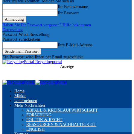
Herzlich willkommen! Melden Sie sich an
Ihr Benutzername
Ihr Passwort
Haben Sie Ihr Passwort vergessen? Hilfe bekommen
Datenschutz
Passwort-Wiederherstellung
Passwort zurücksetzen
Ihre E-Mail-Adresse
Ein Passwort wird Ihnen per Email zugeschickt.
Recyclingportal
Anzeige
Home
Märkte
Unternehmen
Mehr Nachrichten
ABFALL & KREISLAUFWIRTSCHAFT
FORSCHUNG
POLITIK & RECHT
RESSOURCEN & NACHHALTIGKEIT
ENGLISH