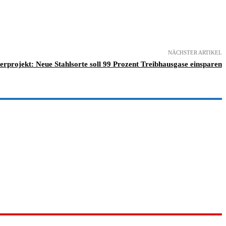
NÄCHSTER ARTIKEL
erprojekt: Neue Stahlsorte soll 99 Prozent Treibhausgase einsparen