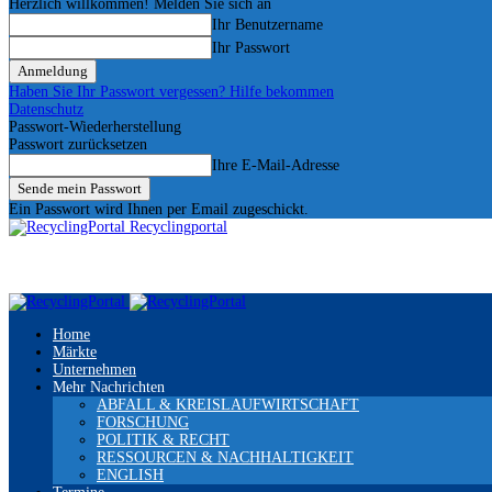
Herzlich willkommen! Melden Sie sich an
Ihr Benutzername
Ihr Passwort
Haben Sie Ihr Passwort vergessen? Hilfe bekommen
Datenschutz
Passwort-Wiederherstellung
Passwort zurücksetzen
Ihre E-Mail-Adresse
Ein Passwort wird Ihnen per Email zugeschickt.
Recyclingportal
Home
Märkte
Unternehmen
Mehr Nachrichten
ABFALL & KREISLAUFWIRTSCHAFT
FORSCHUNG
POLITIK & RECHT
RESSOURCEN & NACHHALTIGKEIT
ENGLISH