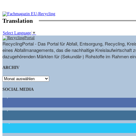
Translation
Select Language
▼
RecyclingPortal - Das Portal für Abfall, Entsorgung, Recycling, K
eines Abfallmanagements, das die nachhaltige Kreislaufwirtschaft zu
dazugehörenden Märkten für (Sekundär-) Rohstoffe im Rahmen eine
ARCHIV
ARCHIV
SOCIAL MEDIA
9,863
Fans
1,662
Follower
15,658
Follower
461
Abonnenten