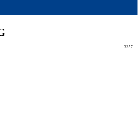
oG
3357