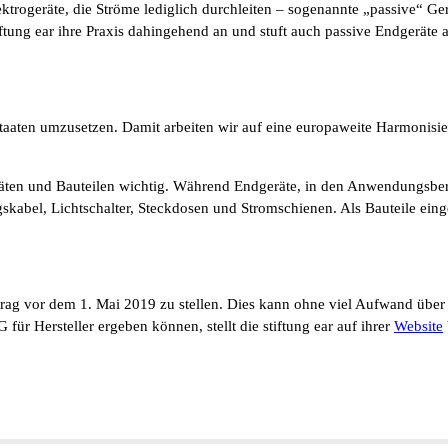
Elektrogeräte, die Ströme lediglich durchleiten – sogenannte „passive“ 
ftung ear ihre Praxis dahingehend an und stuft auch passive Endgeräte a
taaten umzusetzen. Damit arbeiten wir auf eine europaweite Harmonisier
äten und Bauteilen wichtig. Während Endgeräte, in den Anwendungsber
gskabel, Lichtschalter, Steckdosen und Stromschienen. Als Bauteile ei
antrag vor dem 1. Mai 2019 zu stellen. Dies kann ohne viel Aufwand übe
für Hersteller ergeben können, stellt die stiftung ear auf ihrer
Website