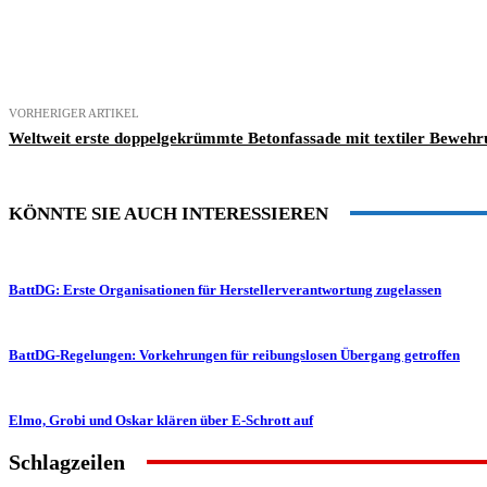
Teilen
VORHERIGER ARTIKEL
Weltweit erste doppelgekrümmte Betonfassade mit textiler Beweh
KÖNNTE SIE AUCH INTERESSIEREN
BattDG: Erste Organisationen für Herstellerverantwortung zugelassen
BattDG-Regelungen: Vorkehrungen für reibungslosen Übergang getroffen
Elmo, Grobi und Oskar klären über E-Schrott auf
Schlagzeilen