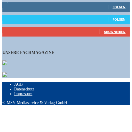
1,662
Follower
FOLGEN
15,658
Follower
FOLGEN
461
Abonnenten
ABONNIEREN
UNSERE FACHMAGAZINE
AGB
Datenschutz
Impressum
© MSV Mediaservice & Verlag GmbH