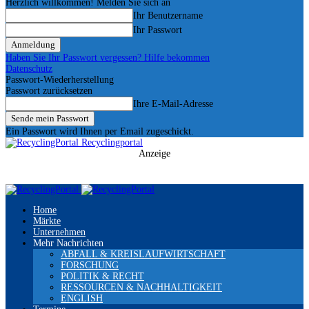
Herzlich willkommen! Melden Sie sich an
Ihr Benutzername
Ihr Passwort
Haben Sie Ihr Passwort vergessen? Hilfe bekommen
Datenschutz
Passwort-Wiederherstellung
Passwort zurücksetzen
Ihre E-Mail-Adresse
Ein Passwort wird Ihnen per Email zugeschickt.
Recyclingportal
Anzeige
Home
Märkte
Unternehmen
Mehr Nachrichten
ABFALL & KREISLAUFWIRTSCHAFT
FORSCHUNG
POLITIK & RECHT
RESSOURCEN & NACHHALTIGKEIT
ENGLISH