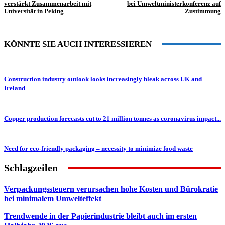
verstärkt Zusammenarbeit mit
bei Umweltministerkonferenz auf
Universität in Peking
Zustimmung
KÖNNTE SIE AUCH INTERESSIEREN
Construction industry outlook looks increasingly bleak across UK and
Ireland
Copper production forecasts cut to 21 million tonnes as coronavirus impact...
Need for eco-friendly packaging – necessity to minimize food waste
Schlagzeilen
Verpackungssteuern verursachen hohe Kosten und Bürokratie
bei minimalem Umwelteffekt
Trendwende in der Papierindustrie bleibt auch im ersten