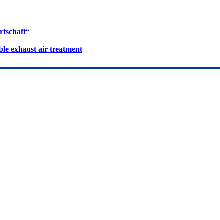
rtschaft“
le exhaust air treatment