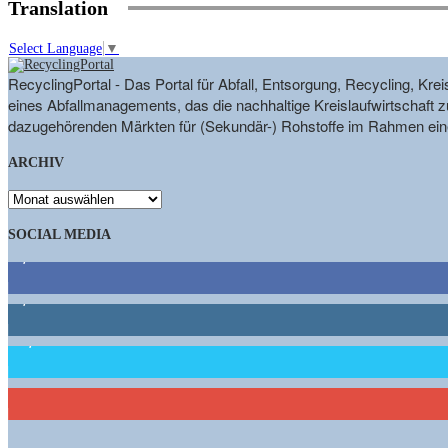
Translation
Select Language
▼
RecyclingPortal - Das Portal für Abfall, Entsorgung, Recycling, K
eines Abfallmanagements, das die nachhaltige Kreislaufwirtschaft zu
dazugehörenden Märkten für (Sekundär-) Rohstoffe im Rahmen eine
ARCHIV
ARCHIV
SOCIAL MEDIA
9,863
Fans
1,662
Follower
15,658
Follower
460
Abonnenten