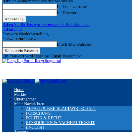
Herzlich willkommen! Melden Sie sich an
Ihr Benutzername
Ihr Passwort
Haben Sie Ihr Passwort vergessen? Hilfe bekommen
Datenschutz
Passwort-Wiederherstellung
Passwort zurücksetzen
Ihre E-Mail-Adresse
Ein Passwort wird Ihnen per Email zugeschickt.
Recyclingportal
Home
Märkte
Unternehmen
Mehr Nachrichten
ABFALL & KREISLAUFWIRTSCHAFT
FORSCHUNG
POLITIK & RECHT
RESSOURCEN & NACHHALTIGKEIT
ENGLISH