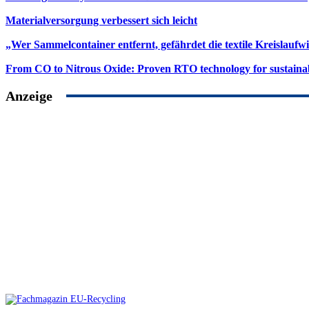
Materialversorgung verbessert sich leicht
„Wer Sammelcontainer entfernt, gefährdet die textile Kreislaufwi
From CO to Nitrous Oxide: Proven RTO technology for sustainab
Anzeige