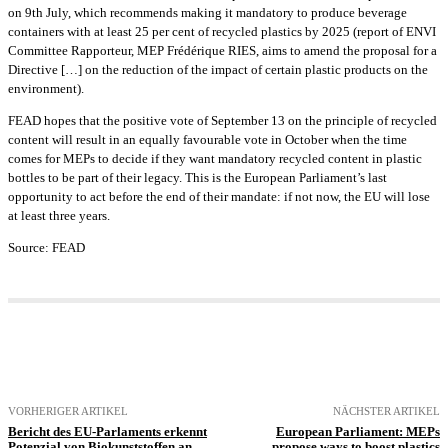
on 9th July, which recommends making it mandatory to produce beverage
containers with at least 25 per cent of recycled plastics by 2025 (report of ENVI
Committee Rapporteur, MEP Frédérique RIES, aims to amend the proposal for a
Directive […] on the reduction of the impact of certain plastic products on the
environment).
FEAD hopes that the positive vote of September 13 on the principle of recycled
content will result in an equally favourable vote in October when the time
comes for MEPs to decide if they want mandatory recycled content in plastic
bottles to be part of their legacy. This is the European Parliament’s last
opportunity to act before the end of their mandate: if not now, the EU will lose
at least three years.
Source: FEAD
VORHERIGER ARTIKEL
NÄCHSTER ARTIKEL
Bericht des EU-Parlaments erkennt
European Parliament: MEPs
Potenzial von Biokunststoffen an
propose ways to boost plastics