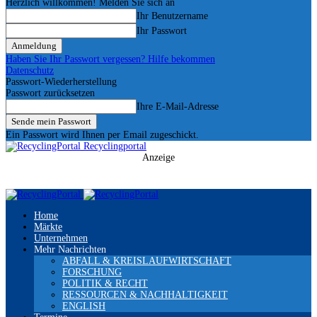
Herzlich willkommen! Melden Sie sich an
Ihr Benutzername
Ihr Passwort
Haben Sie Ihr Passwort vergessen? Hilfe bekommen
Datenschutz
Passwort-Wiederherstellung
Passwort zurücksetzen
Ihre E-Mail-Adresse
Ein Passwort wird Ihnen per Email zugeschickt.
Recyclingportal
Anzeige
Home
Märkte
Unternehmen
Mehr Nachrichten
ABFALL & KREISLAUFWIRTSCHAFT
FORSCHUNG
POLITIK & RECHT
RESSOURCEN & NACHHALTIGKEIT
ENGLISH