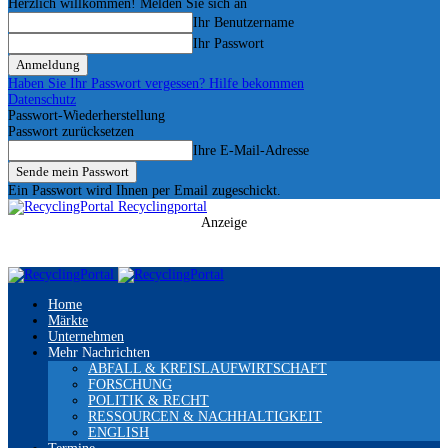
Herzlich willkommen! Melden Sie sich an
Ihr Benutzername
Ihr Passwort
Haben Sie Ihr Passwort vergessen? Hilfe bekommen
Datenschutz
Passwort-Wiederherstellung
Passwort zurücksetzen
Ihre E-Mail-Adresse
Ein Passwort wird Ihnen per Email zugeschickt.
Recyclingportal
Anzeige
Home
Märkte
Unternehmen
Mehr Nachrichten
ABFALL & KREISLAUFWIRTSCHAFT
FORSCHUNG
POLITIK & RECHT
RESSOURCEN & NACHHALTIGKEIT
ENGLISH