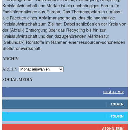
Kreislaufwirtschaft und Märkte ist ein unabhängiges Forum für
Fachinformationen aus Europa. Das Themenspektrum umfasst
alle Facetten eines Abfallmanagements, das die nachhaltige
Kreislaufwirtschaft zum Ziel hat. Dabei schließt sich der Kreis von
der (Abfall-) Entsorgung über das Recycling bis hin zur
Kreislaufwirtschaft und den dazugehörenden Märkten für
(Sekundär-) Rohstoffe im Rahmen einer ressourcen-schonenden
Stoffstromwirtschaft.
ARCHIV
ARCHIV
SOCIAL MEDIA
9,863
Fans
GEFÄLLT MIR
1,662
Follower
FOLGEN
15,658
Follower
FOLGEN
460
Abonnenten
ABONNIEREN