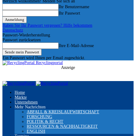
Herzlich willkommen! Melden Sie sich an
Ihr Benutzername
Ihr Passwort
Haben Sie Ihr Passwort vergessen? Hilfe bekommen
Datenschutz
Passwort-Wiederherstellung
Passwort zurücksetzen
Ihre E-Mail-Adresse
Ein Passwort wird Ihnen per Email zugeschickt.
Recyclingportal
Anzeige
Home
Märkte
Unternehmen
Mehr Nachrichten
ABFALL & KREISLAUFWIRTSCHAFT
FORSCHUNG
POLITIK & RECHT
RESSOURCEN & NACHHALTIGKEIT
ENGLISH