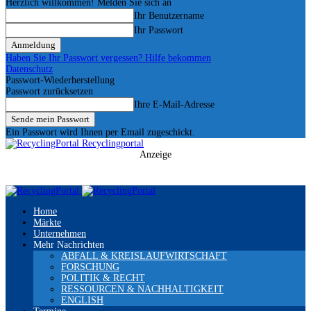
Herzlich willkommen! Melden Sie sich an
Ihr Benutzername
Ihr Passwort
Haben Sie Ihr Passwort vergessen? Hilfe bekommen
Datenschutz
Passwort-Wiederherstellung
Passwort zurücksetzen
Ihre E-Mail-Adresse
Ein Passwort wird Ihnen per Email zugeschickt.
Recyclingportal
Anzeige
Home
Märkte
Unternehmen
Mehr Nachrichten
ABFALL & KREISLAUFWIRTSCHAFT
FORSCHUNG
POLITIK & RECHT
RESSOURCEN & NACHHALTIGKEIT
ENGLISH