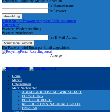
Herzlich willkommen! Melden Sie sich an
Ihr Benutzername
Ihr Passwort
Haben Sie Ihr Passwort vergessen? Hilfe bekommen
Datenschutz
Passwort-Wiederherstellung
Passwort zurücksetzen
Ihre E-Mail-Adresse
Ein Passwort wird Ihnen per Email zugeschickt.
Recyclingportal
Anzeige
Home
Märkte
Unternehmen
Mehr Nachrichten
ABFALL & KREISLAUFWIRTSCHAFT
FORSCHUNG
POLITIK & RECHT
RESSOURCEN & NACHHALTIGKEIT
ENGLISH