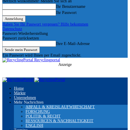
Herzlich willkommen! Melden Sie sich an
Ihr Benutzername
Ihr Passwort
Haben Sie Ihr Passwort vergessen? Hilfe bekommen
Datenschutz
Passwort-Wiederherstellung
Passwort zurücksetzen
Ihre E-Mail-Adresse
Ein Passwort wird Ihnen per Email zugeschickt.
Recyclingportal
Anzeige
Home
Märkte
Unternehmen
Mehr Nachrichten
ABFALL & KREISLAUFWIRTSCHAFT
FORSCHUNG
POLITIK & RECHT
RESSOURCEN & NACHHALTIGKEIT
ENGLISH