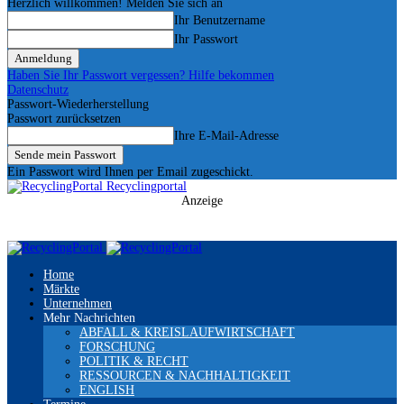
Herzlich willkommen! Melden Sie sich an
Ihr Benutzername
Ihr Passwort
Haben Sie Ihr Passwort vergessen? Hilfe bekommen
Datenschutz
Passwort-Wiederherstellung
Passwort zurücksetzen
Ihre E-Mail-Adresse
Ein Passwort wird Ihnen per Email zugeschickt.
Recyclingportal
Anzeige
Home
Märkte
Unternehmen
Mehr Nachrichten
ABFALL & KREISLAUFWIRTSCHAFT
FORSCHUNG
POLITIK & RECHT
RESSOURCEN & NACHHALTIGKEIT
ENGLISH