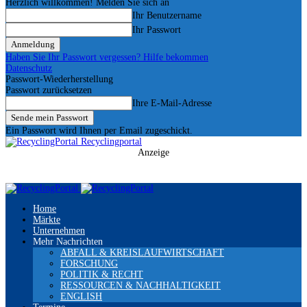
Herzlich willkommen! Melden Sie sich an
Ihr Benutzername
Ihr Passwort
Haben Sie Ihr Passwort vergessen? Hilfe bekommen
Datenschutz
Passwort-Wiederherstellung
Passwort zurücksetzen
Ihre E-Mail-Adresse
Ein Passwort wird Ihnen per Email zugeschickt.
Recyclingportal
Anzeige
Home
Märkte
Unternehmen
Mehr Nachrichten
ABFALL & KREISLAUFWIRTSCHAFT
FORSCHUNG
POLITIK & RECHT
RESSOURCEN & NACHHALTIGKEIT
ENGLISH