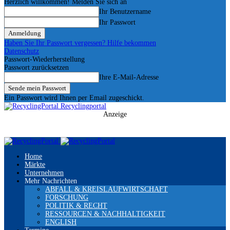
Herzlich willkommen! Melden Sie sich an
Ihr Benutzername
Ihr Passwort
Haben Sie Ihr Passwort vergessen? Hilfe bekommen
Datenschutz
Passwort-Wiederherstellung
Passwort zurücksetzen
Ihre E-Mail-Adresse
Ein Passwort wird Ihnen per Email zugeschickt.
Recyclingportal
Anzeige
Home
Märkte
Unternehmen
Mehr Nachrichten
ABFALL & KREISLAUFWIRTSCHAFT
FORSCHUNG
POLITIK & RECHT
RESSOURCEN & NACHHALTIGKEIT
ENGLISH