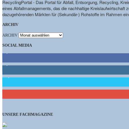
RecyclingPortal - Das Portal für Abfall, Entsorgung, Recycling, K
eines Abfallmanagements, das die nachhaltige Kreislaufwirtschaft zu
dazugehörenden Märkten für (Sekundär-) Rohstoffe im Rahmen eine
ARCHIV
ARCHIV
SOCIAL MEDIA
9,863
Fans
1,662
Follower
15,658
Follower
460
Abonnenten
UNSERE FACHMAGAZINE