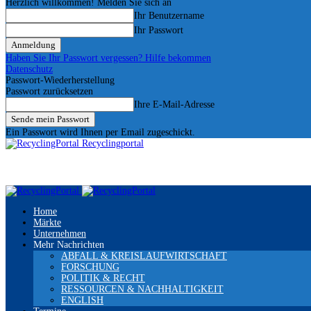
Herzlich willkommen! Melden Sie sich an
Ihr Benutzername
Ihr Passwort
Haben Sie Ihr Passwort vergessen? Hilfe bekommen
Datenschutz
Passwort-Wiederherstellung
Passwort zurücksetzen
Ihre E-Mail-Adresse
Ein Passwort wird Ihnen per Email zugeschickt.
Recyclingportal
Home
Märkte
Unternehmen
Mehr Nachrichten
ABFALL & KREISLAUFWIRTSCHAFT
FORSCHUNG
POLITIK & RECHT
RESSOURCEN & NACHHALTIGKEIT
ENGLISH