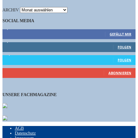
ARCHIV
SOCIAL MEDIA
9,863
Fans
GEFÄLLT MIR
1,662
Follower
FOLGEN
15,658
Follower
FOLGEN
461
Abonnenten
ABONNIEREN
UNSERE FACHMAGAZINE
AGB
Datenschutz