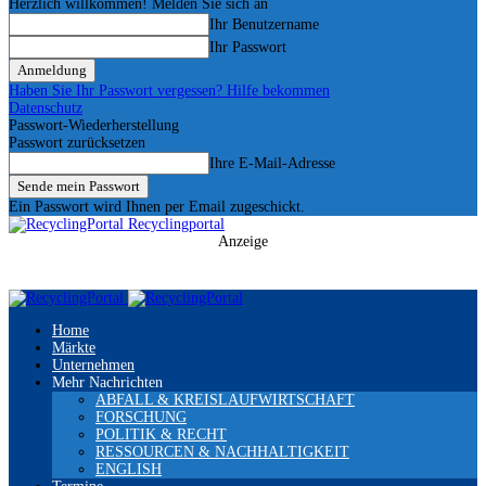
Herzlich willkommen! Melden Sie sich an
Ihr Benutzername
Ihr Passwort
Haben Sie Ihr Passwort vergessen? Hilfe bekommen
Datenschutz
Passwort-Wiederherstellung
Passwort zurücksetzen
Ihre E-Mail-Adresse
Ein Passwort wird Ihnen per Email zugeschickt.
Recyclingportal
Anzeige
Home
Märkte
Unternehmen
Mehr Nachrichten
ABFALL & KREISLAUFWIRTSCHAFT
FORSCHUNG
POLITIK & RECHT
RESSOURCEN & NACHHALTIGKEIT
ENGLISH