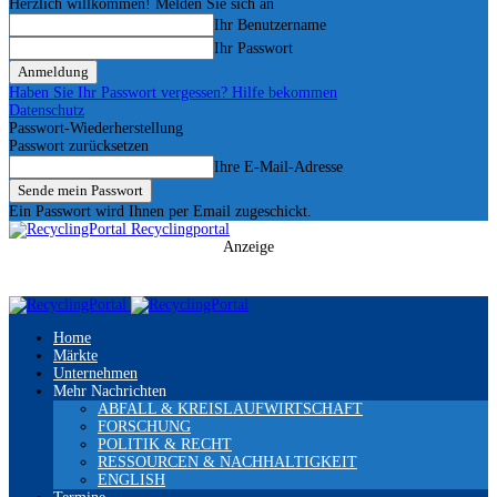
Herzlich willkommen! Melden Sie sich an
Ihr Benutzername
Ihr Passwort
Haben Sie Ihr Passwort vergessen? Hilfe bekommen
Datenschutz
Passwort-Wiederherstellung
Passwort zurücksetzen
Ihre E-Mail-Adresse
Ein Passwort wird Ihnen per Email zugeschickt.
Recyclingportal
Anzeige
Home
Märkte
Unternehmen
Mehr Nachrichten
ABFALL & KREISLAUFWIRTSCHAFT
FORSCHUNG
POLITIK & RECHT
RESSOURCEN & NACHHALTIGKEIT
ENGLISH