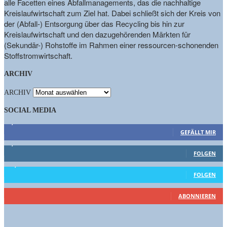
alle Facetten eines Abfallmanagements, das die nachhaltige
Kreislaufwirtschaft zum Ziel hat. Dabei schließt sich der Kreis von
der (Abfall-) Entsorgung über das Recycling bis hin zur
Kreislaufwirtschaft und den dazugehörenden Märkten für
(Sekundär-) Rohstoffe im Rahmen einer ressourcen-schonenden
Stoffstromwirtschaft.
ARCHIV
ARCHIV
SOCIAL MEDIA
9,863
Fans
GEFÄLLT MIR
1,662
Follower
FOLGEN
15,658
Follower
FOLGEN
460
Abonnenten
ABONNIEREN