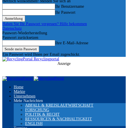
Herzlich willkommen! Melden Sie sich an
Ihr Benutzername
Ihr Passwort
Haben Sie Ihr Passwort vergessen? Hilfe bekommen
Datenschutz
Passwort-Wiederherstellung
Passwort zurücksetzen
Ihre E-Mail-Adresse
Ein Passwort wird Ihnen per Email zugeschickt.
Recyclingportal
Anzeige
Home
Märkte
Unternehmen
Mehr Nachrichten
ABFALL & KREISLAUFWIRTSCHAFT
FORSCHUNG
POLITIK & RECHT
RESSOURCEN & NACHHALTIGKEIT
ENGLISH