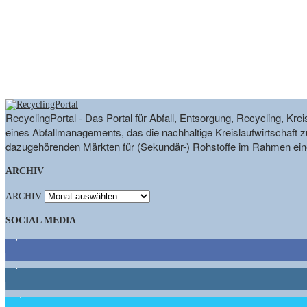
RecyclingPortal - Das Portal für Abfall, Entsorgung, Recycling, K
eines Abfallmanagements, das die nachhaltige Kreislaufwirtschaft zu
dazugehörenden Märkten für (Sekundär-) Rohstoffe im Rahmen eine
ARCHIV
ARCHIV
SOCIAL MEDIA
9,863
Fans
1,662
Follower
15,658
Follower