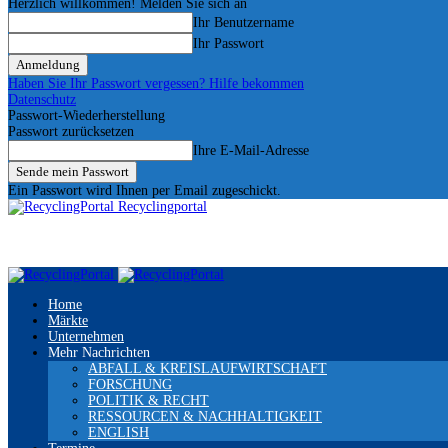
Herzlich willkommen! Melden Sie sich an
Ihr Benutzername
Ihr Passwort
Haben Sie Ihr Passwort vergessen? Hilfe bekommen
Datenschutz
Passwort-Wiederherstellung
Passwort zurücksetzen
Ihre E-Mail-Adresse
Ein Passwort wird Ihnen per Email zugeschickt.
Recyclingportal
Home
Märkte
Unternehmen
Mehr Nachrichten
ABFALL & KREISLAUFWIRTSCHAFT
FORSCHUNG
POLITIK & RECHT
RESSOURCEN & NACHHALTIGKEIT
ENGLISH