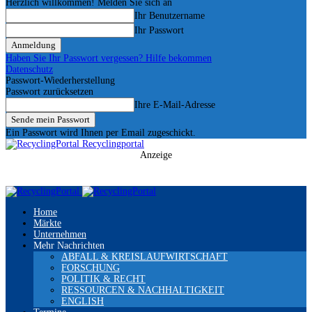
Herzlich willkommen! Melden Sie sich an
Ihr Benutzername
Ihr Passwort
Haben Sie Ihr Passwort vergessen? Hilfe bekommen
Datenschutz
Passwort-Wiederherstellung
Passwort zurücksetzen
Ihre E-Mail-Adresse
Ein Passwort wird Ihnen per Email zugeschickt.
Recyclingportal
Anzeige
Home
Märkte
Unternehmen
Mehr Nachrichten
ABFALL & KREISLAUFWIRTSCHAFT
FORSCHUNG
POLITIK & RECHT
RESSOURCEN & NACHHALTIGKEIT
ENGLISH