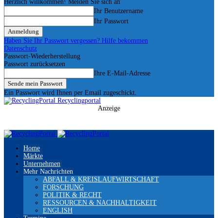
Herzlich willkommen! Melden Sie sich an
Ihr Benutzername
Ihr Passwort
Haben Sie Ihr Passwort vergessen? Hilfe bekommen
Datenschutz
Passwort-Wiederherstellung
Passwort zurücksetzen
Ihre E-Mail-Adresse
Ein Passwort wird Ihnen per Email zugeschickt.
Recyclingportal
Anzeige
Home
Märkte
Unternehmen
Mehr Nachrichten
ABFALL & KREISLAUFWIRTSCHAFT
FORSCHUNG
POLITIK & RECHT
RESSOURCEN & NACHHALTIGKEIT
ENGLISH