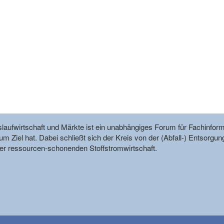
reislaufwirtschaft und Märkte ist ein unabhängiges Forum für Fachin
m Ziel hat. Dabei schließt sich der Kreis von der (Abfall-) Entsorgun
r ressourcen-schonenden Stoffstromwirtschaft.