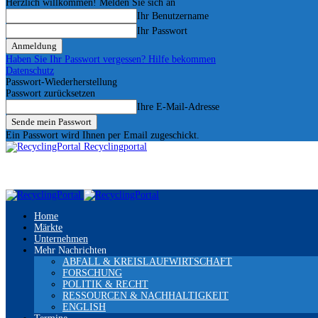
Herzlich willkommen! Melden Sie sich an
Ihr Benutzername
Ihr Passwort
Haben Sie Ihr Passwort vergessen? Hilfe bekommen
Datenschutz
Passwort-Wiederherstellung
Passwort zurücksetzen
Ihre E-Mail-Adresse
Ein Passwort wird Ihnen per Email zugeschickt.
Recyclingportal
Home
Märkte
Unternehmen
Mehr Nachrichten
ABFALL & KREISLAUFWIRTSCHAFT
FORSCHUNG
POLITIK & RECHT
RESSOURCEN & NACHHALTIGKEIT
ENGLISH