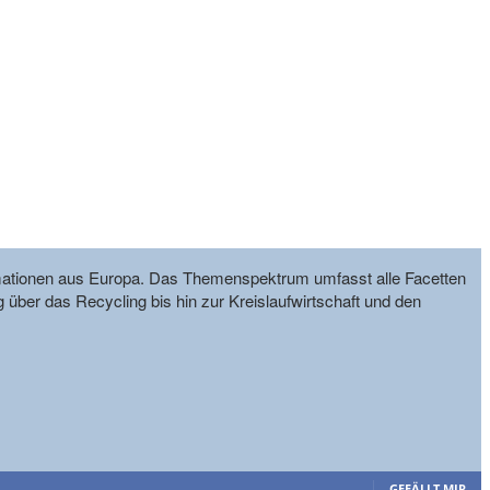
formationen aus Europa. Das Themenspektrum umfasst alle Facetten
g über das Recycling bis hin zur Kreislaufwirtschaft und den
GEFÄLLT MIR