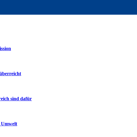
ssion
überreicht
reich sind dafür
r Umwelt