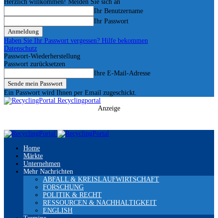
Herzlich willkommen! Melden Sie sich an
Ihr Benutzername
Ihr Passwort
Haben Sie Ihr Passwort vergessen? Hilfe bekommen
Datenschutz
Passwort-Wiederherstellung
Passwort zurücksetzen
Ihre E-Mail-Adresse
Ein Passwort wird Ihnen per Email zugeschickt.
Recyclingportal
Anzeige
Home
Märkte
Unternehmen
Mehr Nachrichten
ABFALL & KREISLAUFWIRTSCHAFT
FORSCHUNG
POLITIK & RECHT
RESSOURCEN & NACHHALTIGKEIT
ENGLISH