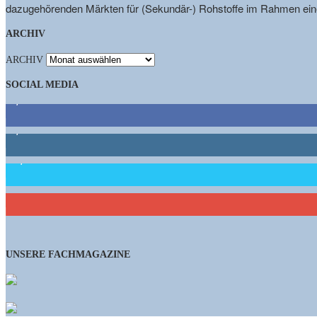
dazugehörenden Märkten für (Sekundär-) Rohstoffe im Rahmen eine
ARCHIV
ARCHIV
SOCIAL MEDIA
9,863
Fans
1,662
Follower
15,658
Follower
461
Abonnenten
UNSERE FACHMAGAZINE