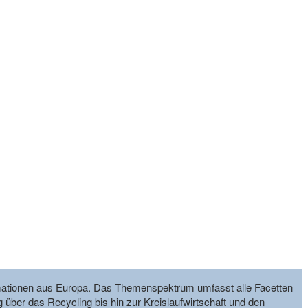
formationen aus Europa. Das Themenspektrum umfasst alle Facetten
g über das Recycling bis hin zur Kreislaufwirtschaft und den