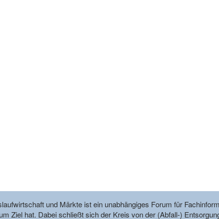
reislaufwirtschaft und Märkte ist ein unabhängiges Forum für Fachin
m Ziel hat. Dabei schließt sich der Kreis von der (Abfall-) Entsorgun