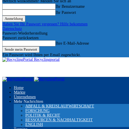
Herzlich willkommen! Melden Sie sich an
Ihr Benutzername
Ihr Passwort
Haben Sie Ihr Passwort vergessen? Hilfe bekommen
Datenschutz
Passwort-Wiederherstellung
Passwort zurücksetzen
Ihre E-Mail-Adresse
Ein Passwort wird Ihnen per Email zugeschickt.
Recyclingportal
Home
Märkte
Unternehmen
Mehr Nachrichten
ABFALL & KREISLAUFWIRTSCHAFT
FORSCHUNG
POLITIK & RECHT
RESSOURCEN & NACHHALTIGKEIT
ENGLISH