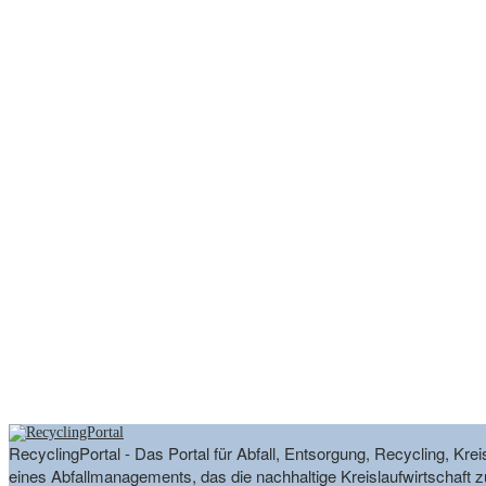
RecyclingPortal - Das Portal für Abfall, Entsorgung, Recycling, K
eines Abfallmanagements, das die nachhaltige Kreislaufwirtschaft zu