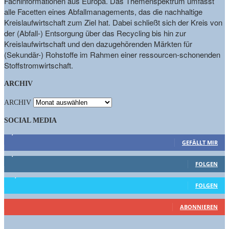
Fachinformationen aus Europa. Das Themenspektrum umfasst
alle Facetten eines Abfallmanagements, das die nachhaltige
Kreislaufwirtschaft zum Ziel hat. Dabei schließt sich der Kreis von
der (Abfall-) Entsorgung über das Recycling bis hin zur
Kreislaufwirtschaft und den dazugehörenden Märkten für
(Sekundär-) Rohstoffe im Rahmen einer ressourcen-schonenden
Stoffstromwirtschaft.
ARCHIV
ARCHIV
SOCIAL MEDIA
9,863
Fans
GEFÄLLT MIR
1,662
Follower
FOLGEN
15,658
Follower
FOLGEN
461
Abonnenten
ABONNIEREN