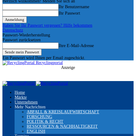
Herzlich willkommen! Melden Sie sich an
Ihr Benutzername
Ihr Passwort
Haben Sie Ihr Passwort vergessen? Hilfe bekommen
Datenschutz
Passwort-Wiederherstellung
Passwort zurücksetzen
Ihre E-Mail-Adresse
Ein Passwort wird Ihnen per Email zugeschickt.
Recyclingportal
Anzeige
Home
Märkte
Unternehmen
Mehr Nachrichten
ABFALL & KREISLAUFWIRTSCHAFT
FORSCHUNG
POLITIK & RECHT
RESSOURCEN & NACHHALTIGKEIT
ENGLISH