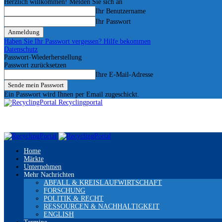
Herzlich willkommen! Melden Sie sich an
Ihr Benutzername
Ihr Passwort
Haben Sie Ihr Passwort vergessen? Hilfe bekommen
Datenschutz
Passwort-Wiederherstellung
Passwort zurücksetzen
Ihre E-Mail-Adresse
Ein Passwort wird Ihnen per Email zugeschickt.
Recyclingportal
Home
Märkte
Unternehmen
Mehr Nachrichten
ABFALL & KREISLAUFWIRTSCHAFT
FORSCHUNG
POLITIK & RECHT
RESSOURCEN & NACHHALTIGKEIT
ENGLISH