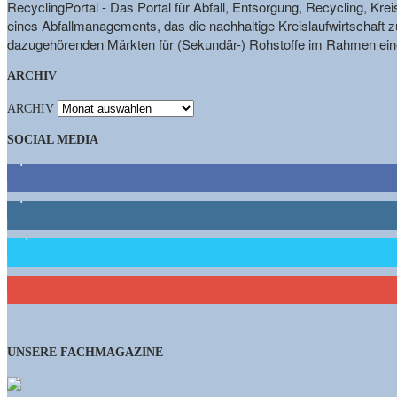
RecyclingPortal - Das Portal für Abfall, Entsorgung, Recycling, K
eines Abfallmanagements, das die nachhaltige Kreislaufwirtschaft zu
dazugehörenden Märkten für (Sekundär-) Rohstoffe im Rahmen eine
ARCHIV
ARCHIV
SOCIAL MEDIA
9,863
Fans
1,662
Follower
15,658
Follower
460
Abonnenten
UNSERE FACHMAGAZINE