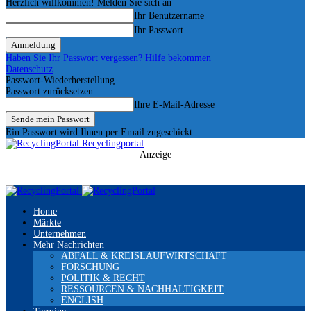
Herzlich willkommen! Melden Sie sich an
Ihr Benutzername
Ihr Passwort
Haben Sie Ihr Passwort vergessen? Hilfe bekommen
Datenschutz
Passwort-Wiederherstellung
Passwort zurücksetzen
Ihre E-Mail-Adresse
Ein Passwort wird Ihnen per Email zugeschickt.
Recyclingportal
Anzeige
Home
Märkte
Unternehmen
Mehr Nachrichten
ABFALL & KREISLAUFWIRTSCHAFT
FORSCHUNG
POLITIK & RECHT
RESSOURCEN & NACHHALTIGKEIT
ENGLISH