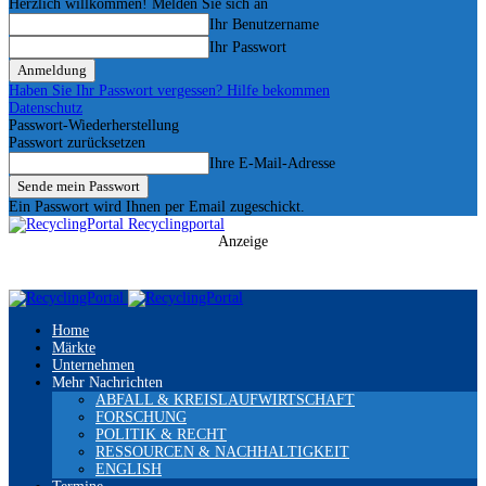
Herzlich willkommen! Melden Sie sich an
Ihr Benutzername
Ihr Passwort
Haben Sie Ihr Passwort vergessen? Hilfe bekommen
Datenschutz
Passwort-Wiederherstellung
Passwort zurücksetzen
Ihre E-Mail-Adresse
Ein Passwort wird Ihnen per Email zugeschickt.
Recyclingportal
Anzeige
Home
Märkte
Unternehmen
Mehr Nachrichten
ABFALL & KREISLAUFWIRTSCHAFT
FORSCHUNG
POLITIK & RECHT
RESSOURCEN & NACHHALTIGKEIT
ENGLISH