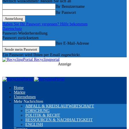
Herzlich willkommen! Melden Sie sich an
Ihr Benutzername
Ihr Passwort
Haben Sie Ihr Passwort vergessen? Hilfe bekommen
Datenschutz
Passwort-Wiederherstellung
Passwort zurücksetzen
Ihre E-Mail-Adresse
Ein Passwort wird Ihnen per Email zugeschickt.
Recyclingportal
Anzeige
Home
Märkte
Unternehmen
Mehr Nachrichten
ABFALL & KREISLAUFWIRTSCHAFT
FORSCHUNG
POLITIK & RECHT
RESSOURCEN & NACHHALTIGKEIT
ENGLISH