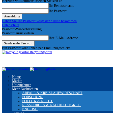
Herzlich willkommen! Melden Sie sich an
Ihr Benutzername
Ihr Passwort
Haben Sie Ihr Passwort vergessen? Hilfe bekommen
Datenschutz
Passwort-Wiederherstellung
Passwort zurücksetzen
Ihre E-Mail-Adresse
Ein Passwort wird Ihnen per Email zugeschickt.
Recyclingportal
Home
Märkte
Unternehmen
Mehr Nachrichten
ABFALL & KREISLAUFWIRTSCHAFT
FORSCHUNG
POLITIK & RECHT
RESSOURCEN & NACHHALTIGKEIT
ENGLISH