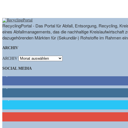
RecyclingPortal - Das Portal für Abfall, Entsorgung, Recycling, K
eines Abfallmanagements, das die nachhaltige Kreislaufwirtschaft zu
dazugehörenden Märkten für (Sekundär-) Rohstoffe im Rahmen eine
ARCHIV
ARCHIV
SOCIAL MEDIA
9,863
Fans
1,662
Follower
15,658
Follower
460
Abonnenten