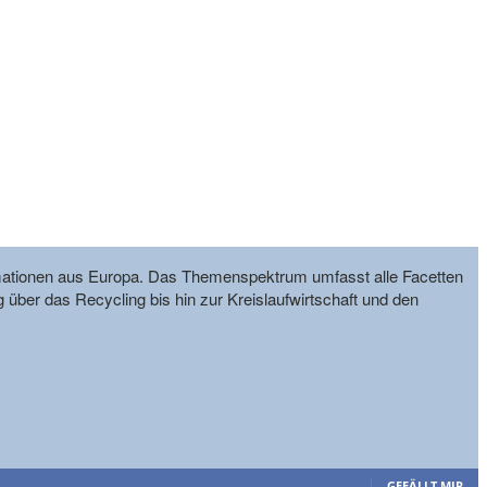
formationen aus Europa. Das Themenspektrum umfasst alle Facetten
g über das Recycling bis hin zur Kreislaufwirtschaft und den
GEFÄLLT MIR