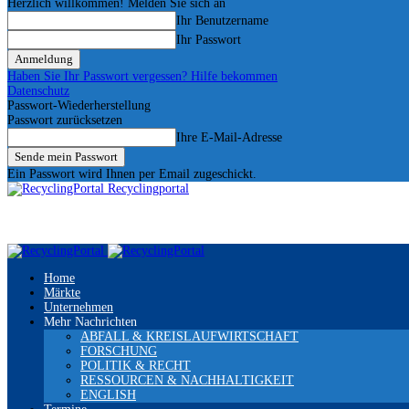
Herzlich willkommen! Melden Sie sich an
Ihr Benutzername
Ihr Passwort
Haben Sie Ihr Passwort vergessen? Hilfe bekommen
Datenschutz
Passwort-Wiederherstellung
Passwort zurücksetzen
Ihre E-Mail-Adresse
Ein Passwort wird Ihnen per Email zugeschickt.
Recyclingportal
Home
Märkte
Unternehmen
Mehr Nachrichten
ABFALL & KREISLAUFWIRTSCHAFT
FORSCHUNG
POLITIK & RECHT
RESSOURCEN & NACHHALTIGKEIT
ENGLISH