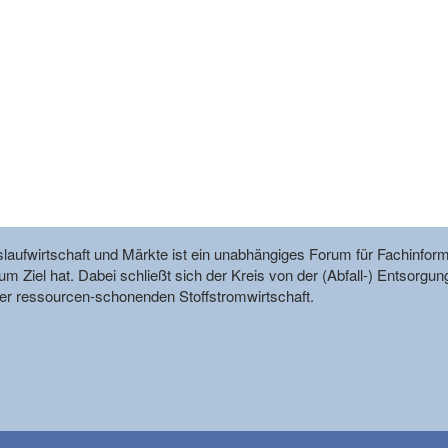
reislaufwirtschaft und Märkte ist ein unabhängiges Forum für Fachin
m Ziel hat. Dabei schließt sich der Kreis von der (Abfall-) Entsorgun
r ressourcen-schonenden Stoffstromwirtschaft.