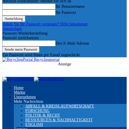
Herzlich willkommen! Melden Sie sich an
Ihr Benutzername
Ihr Passwort
Haben Sie Ihr Passwort vergessen? Hilfe bekommen
Datenschutz
Passwort-Wiederherstellung
Passwort zurücksetzen
Ihre E-Mail-Adresse
Ein Passwort wird Ihnen per Email zugeschickt.
Recyclingportal
Anzeige
Home
Märkte
Unternehmen
Mehr Nachrichten
ABFALL & KREISLAUFWIRTSCHAFT
FORSCHUNG
POLITIK & RECHT
RESSOURCEN & NACHHALTIGKEIT
ENGLISH